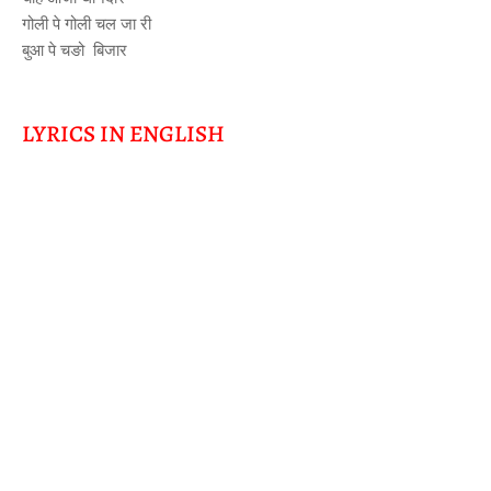
गोली पे गोली चल जा री
बुआ पे चङो बिजार
LYRICS IN ENGLISH