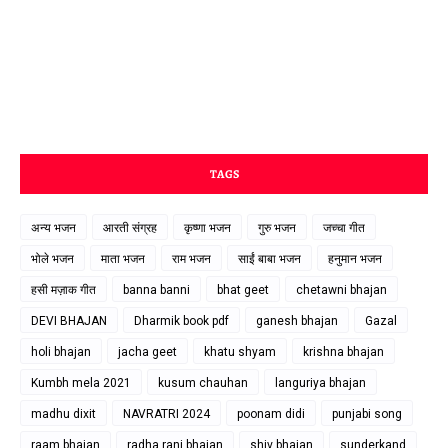
TAGS
अन्य भजन
आरती संग्रह
कृष्णा भजन
गुरु भजन
जच्चा गीत
भोले भजन
माता भजन
राम भजन
साईं बाबा भजन
हनुमान भजन
हसी मज़ाक गीत
banna banni
bhat geet
chetawni bhajan
DEVI BHAJAN
Dharmik book pdf
ganesh bhajan
Gazal
holi bhajan
jacha geet
khatu shyam
krishna bhajan
Kumbh mela 2021
kusum chauhan
languriya bhajan
madhu dixit
NAVRATRI 2024
poonam didi
punjabi song
raam bhajan
radha rani bhajan
shiv bhajan
sunderkand