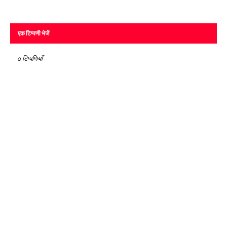
एक टिप्पणी भेजें
0 टिप्पणियाँ