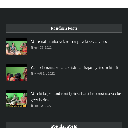
Random Posts
Milte nahi dubara kar mat pita ki seva lyrics
मार्च 03, 2022
Yashoda nand ko lala krishna bhajan lyrics in hindi
जनवरी 21, 2022
Mirchi lage nand rani lyrics shadi ke hansi mazak ke
geet lyrics
मार्च 03, 2022
Popular Posts