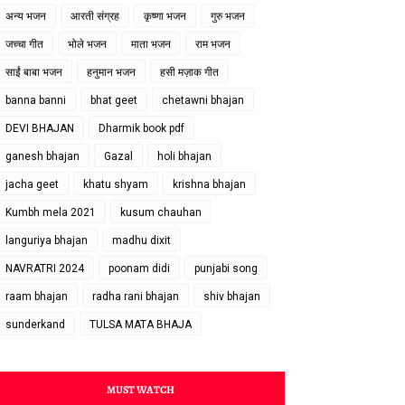
अन्य भजन
आरती संग्रह
कृष्णा भजन
गुरु भजन
जच्चा गीत
भोले भजन
माता भजन
राम भजन
साईं बाबा भजन
हनुमान भजन
हसी मज़ाक गीत
banna banni
bhat geet
chetawni bhajan
DEVI BHAJAN
Dharmik book pdf
ganesh bhajan
Gazal
holi bhajan
jacha geet
khatu shyam
krishna bhajan
Kumbh mela 2021
kusum chauhan
languriya bhajan
madhu dixit
NAVRATRI 2024
poonam didi
punjabi song
raam bhajan
radha rani bhajan
shiv bhajan
sunderkand
TULSA MATA BHAJA
MUST WATCH