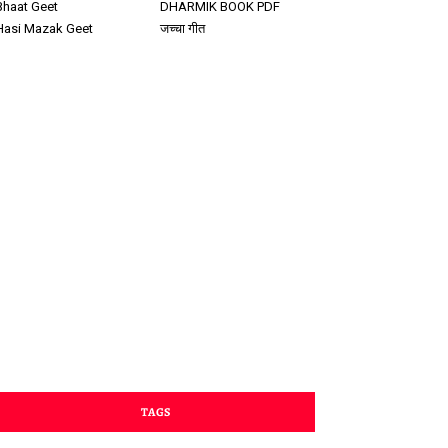
Bhaat Geet
DHARMIK BOOK PDF
Hasi Mazak Geet
जच्चा गीत
TAGS