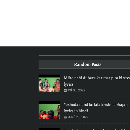
Random Posts
Milte nahi dubara kar mat pita ki sev
lyrics
मार्च 03, 2022
Yashoda nand ko lala krishna bhajan
lyrics in hindi
जनवरी 21, 2022