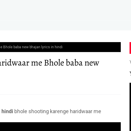
 Bhole baba new bhajan lyrics in hindi
aridwaar me Bhole baba new
 hindi
bhole shooting karenge haridwaar me