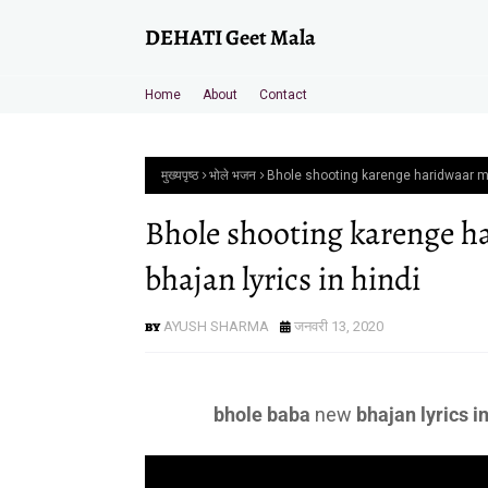
DEHATI Geet Mala
Home
About
Contact
मुख्यपृष्ठ
भोले भजन
Bhole shooting karenge haridwaar me
Bhole shooting karenge h
bhajan lyrics in hindi
AYUSH SHARMA
जनवरी 13, 2020
bhole baba
new
bhajan lyrics in