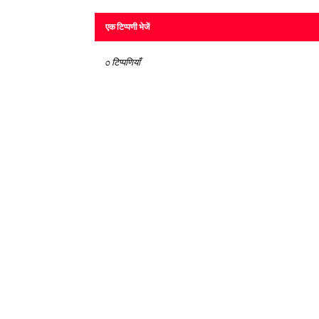
एक टिप्पणी भेजें
0 टिप्पणियाँ