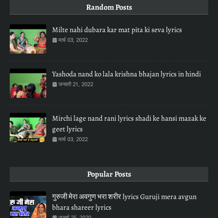
Random Posts
Milte nahi dubara kar mat pita ki seva lyrics
मार्च 03, 2022
Yashoda nand ko lala krishna bhajan lyrics in hindi
जनवरी 21, 2022
Mirchi lage nand rani lyrics shadi ke hansi mazak ke
geet lyrics
मार्च 03, 2022
Popular Posts
गुरुजी मेरा अवगुण भरा शरीर lyrics Guruji mera avgun
bhara shareer lyrics
जुलाई 25, 2020