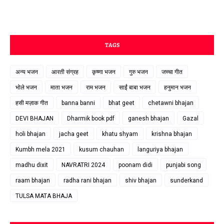
TAGS
अन्य भजन
आरती संग्रह
कृष्णा भजन
गुरु भजन
जच्चा गीत
भोले भजन
माता भजन
राम भजन
साईं बाबा भजन
हनुमान भजन
हसी मज़ाक गीत
banna banni
bhat geet
chetawni bhajan
DEVI BHAJAN
Dharmik book pdf
ganesh bhajan
Gazal
holi bhajan
jacha geet
khatu shyam
krishna bhajan
Kumbh mela 2021
kusum chauhan
languriya bhajan
madhu dixit
NAVRATRI 2024
poonam didi
punjabi song
raam bhajan
radha rani bhajan
shiv bhajan
sunderkand
TULSA MATA BHAJA