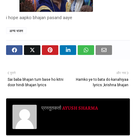
i hope aapko bhajan pasand aaye
अन्य भजन
पुराने
और नया
Sai baba bhajan tum base ho kitni
Hamko ye to bata do kanahiyaa
door hindi bhajan lyrics
lyrics ,krishna bhajan
प्रस्तुतकर्ता
AYUSH SHARMA