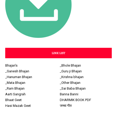
LINK LIST
Bhajan's
_Bhole Bhajan
_Ganesh Bhajan
_Guru ji Bhajan
_Hanuman Bhajan
_Krishna bhajan
_Mata Bhajan
_Other Bhajan
_Ram Bhajan
_Sai Baba Bhajan
Aarti Sangrah
Banna Banni
Bhaat Geet
DHARMIK BOOK PDF
Hasi Mazak Geet
जच्चा गीत