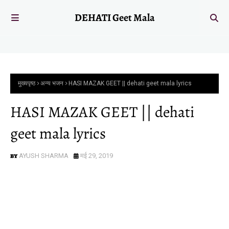
DEHATI Geet Mala
मुख्यपृष्ठ
अन्य भजन
HASI MAZAK GEET || dehati geet mala lyrics
HASI MAZAK GEET || dehati
geet mala lyrics
AYUSH SHARMA
मई 29, 2019