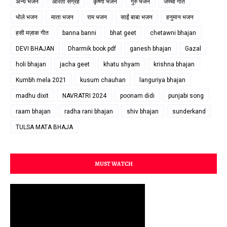
अन्य भजन
आरती संग्रह
कृष्णा भजन
गुरु भजन
जच्चा गीत
भोले भजन
माता भजन
राम भजन
साईं बाबा भजन
हनुमान भजन
हसी मज़ाक गीत
banna banni
bhat geet
chetawni bhajan
DEVI BHAJAN
Dharmik book pdf
ganesh bhajan
Gazal
holi bhajan
jacha geet
khatu shyam
krishna bhajan
Kumbh mela 2021
kusum chauhan
languriya bhajan
madhu dixit
NAVRATRI 2024
poonam didi
punjabi song
raam bhajan
radha rani bhajan
shiv bhajan
sunderkand
TULSA MATA BHAJA
MUST WATCH