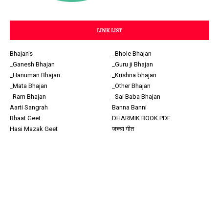
LINK LIST
Bhajan's
_Bhole Bhajan
_Ganesh Bhajan
_Guru ji Bhajan
_Hanuman Bhajan
_Krishna bhajan
_Mata Bhajan
_Other Bhajan
_Ram Bhajan
_Sai Baba Bhajan
Aarti Sangrah
Banna Banni
Bhaat Geet
DHARMIK BOOK PDF
Hasi Mazak Geet
जच्चा गीत