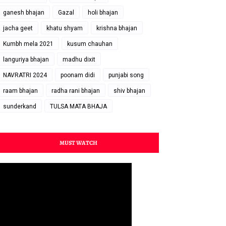
ganesh bhajan
Gazal
holi bhajan
jacha geet
khatu shyam
krishna bhajan
Kumbh mela 2021
kusum chauhan
languriya bhajan
madhu dixit
NAVRATRI 2024
poonam didi
punjabi song
raam bhajan
radha rani bhajan
shiv bhajan
sunderkand
TULSA MATA BHAJA
MUST WATCH