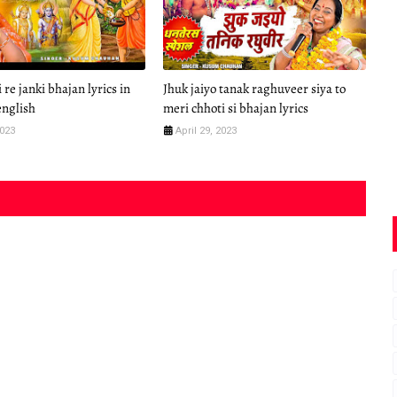
re janki bhajan lyrics in
Jhuk jaiyo tanak raghuveer siya to
english
meri chhoti si bhajan lyrics
2023
April 29, 2023