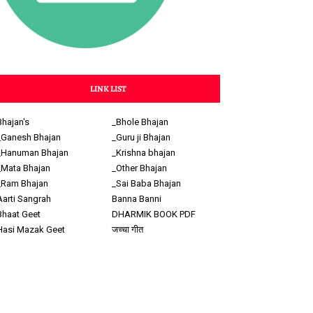
LINK LIST
Bhajan's
_Bhole Bhajan
_Ganesh Bhajan
_Guru ji Bhajan
_Hanuman Bhajan
_Krishna bhajan
_Mata Bhajan
_Other Bhajan
_Ram Bhajan
_Sai Baba Bhajan
Aarti Sangrah
Banna Banni
Bhaat Geet
DHARMIK BOOK PDF
Hasi Mazak Geet
जच्चा गीत