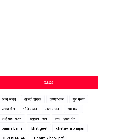
TAGS
अन्य भजन
आरती संग्रह
कृष्णा भजन
गुरु भजन
जच्चा गीत
भोले भजन
माता भजन
राम भजन
साईं बाबा भजन
हनुमान भजन
हसी मज़ाक गीत
banna banni
bhat geet
chetawni bhajan
DEVI BHAJAN
Dharmik book pdf