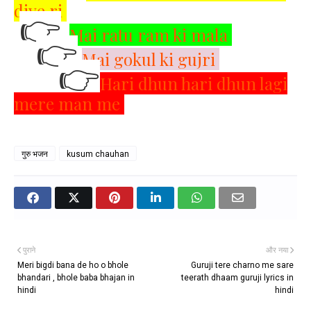
diye ri
👉
Mai ratu ram ki mala
👉
Mai gokul ki gujri
👉
Hari dhun hari dhun lagi
mere man me
गुरु भजन
kusum chauhan
पुराने
और नया
Meri bigdi bana de ho o bhole
Guruji tere charno me sare
bhandari , bhole baba bhajan in
teerath dhaam guruji lyrics in
hindi
hindi