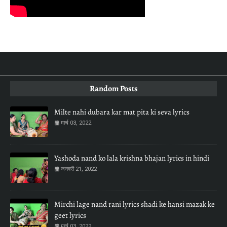
Random Posts
Milte nahi dubara kar mat pita ki seva lyrics
मार्च 03, 2022
Yashoda nand ko lala krishna bhajan lyrics in hindi
जनवरी 21, 2022
Mirchi lage nand rani lyrics shadi ke hansi mazak ke
geet lyrics
मार्च 03, 2022