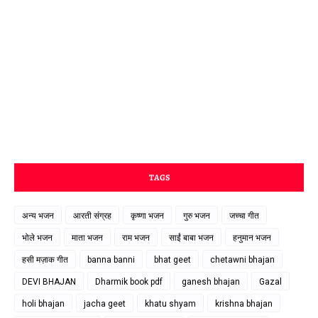
TAGS
अन्य भजन
आरती संग्रह
कृष्णा भजन
गुरु भजन
जच्चा गीत
भोले भजन
माता भजन
राम भजन
साईं बाबा भजन
हनुमान भजन
हसी मज़ाक गीत
banna banni
bhat geet
chetawni bhajan
DEVI BHAJAN
Dharmik book pdf
ganesh bhajan
Gazal
holi bhajan
jacha geet
khatu shyam
krishna bhajan