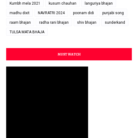
Kumbh mela 2021
kusum chauhan
languriya bhajan
madhu dixit
NAVRATRI 2024
poonam didi
punjabi song
raam bhajan
radha rani bhajan
shiv bhajan
sunderkand
TULSA MATA BHAJA
MUST WATCH