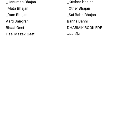
_Hanuman Bhajan
_Krishna bhajan
_Mata Bhajan
_Other Bhajan
_Ram Bhajan
_Sai Baba Bhajan
Aarti Sangrah
Banna Banni
Bhaat Geet
DHARMIK BOOK PDF
Hasi Mazak Geet
जच्चा गीत