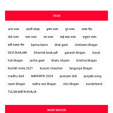
TAGS
अन्य भजन
आरती संग्रह
कृष्णा भजन
गुरु भजन
जच्चा गीत
भोले भजन
माता भजन
राम भजन
साईं बाबा भजन
हनुमान भजन
हसी मज़ाक गीत
banna banni
bhat geet
chetawni bhajan
DEVI BHAJAN
Dharmik book pdf
ganesh bhajan
Gazal
holi bhajan
jacha geet
khatu shyam
krishna bhajan
Kumbh mela 2021
kusum chauhan
languriya bhajan
madhu dixit
NAVRATRI 2024
poonam didi
punjabi song
raam bhajan
radha rani bhajan
shiv bhajan
sunderkand
TULSA MATA BHAJA
MUST WATCH