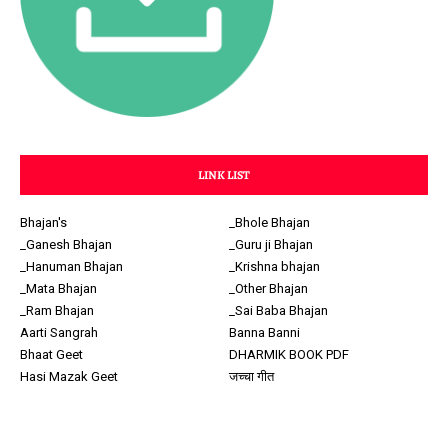
LINK LIST
Bhajan's
_Bhole Bhajan
_Ganesh Bhajan
_Guru ji Bhajan
_Hanuman Bhajan
_Krishna bhajan
_Mata Bhajan
_Other Bhajan
_Ram Bhajan
_Sai Baba Bhajan
Aarti Sangrah
Banna Banni
Bhaat Geet
DHARMIK BOOK PDF
Hasi Mazak Geet
जच्चा गीत