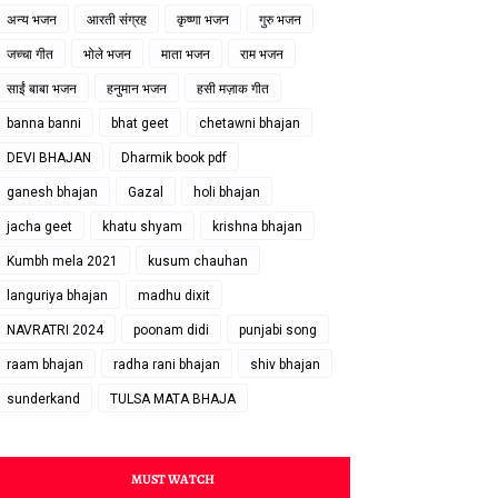
अन्य भजन
आरती संग्रह
कृष्णा भजन
गुरु भजन
जच्चा गीत
भोले भजन
माता भजन
राम भजन
साईं बाबा भजन
हनुमान भजन
हसी मज़ाक गीत
banna banni
bhat geet
chetawni bhajan
DEVI BHAJAN
Dharmik book pdf
ganesh bhajan
Gazal
holi bhajan
jacha geet
khatu shyam
krishna bhajan
Kumbh mela 2021
kusum chauhan
languriya bhajan
madhu dixit
NAVRATRI 2024
poonam didi
punjabi song
raam bhajan
radha rani bhajan
shiv bhajan
sunderkand
TULSA MATA BHAJA
MUST WATCH