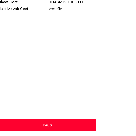
Bhaat Geet
DHARMIK BOOK PDF
Hasi Mazak Geet
जच्चा गीत
TAGS