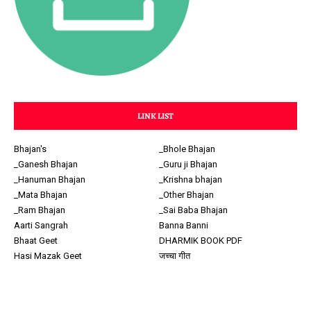
LINK LIST
Bhajan's
_Bhole Bhajan
_Ganesh Bhajan
_Guru ji Bhajan
_Hanuman Bhajan
_Krishna bhajan
_Mata Bhajan
_Other Bhajan
_Ram Bhajan
_Sai Baba Bhajan
Aarti Sangrah
Banna Banni
Bhaat Geet
DHARMIK BOOK PDF
Hasi Mazak Geet
जच्चा गीत