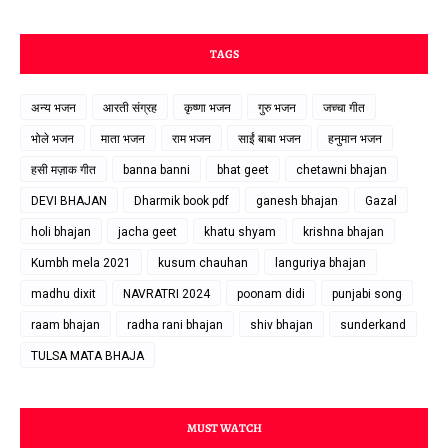
TAGS
अन्य भजन
आरती संग्रह
कृष्णा भजन
गुरु भजन
जच्चा गीत
भोले भजन
माता भजन
राम भजन
साईं बाबा भजन
हनुमान भजन
हसी मज़ाक गीत
banna banni
bhat geet
chetawni bhajan
DEVI BHAJAN
Dharmik book pdf
ganesh bhajan
Gazal
holi bhajan
jacha geet
khatu shyam
krishna bhajan
Kumbh mela 2021
kusum chauhan
languriya bhajan
madhu dixit
NAVRATRI 2024
poonam didi
punjabi song
raam bhajan
radha rani bhajan
shiv bhajan
sunderkand
TULSA MATA BHAJA
MUST WATCH