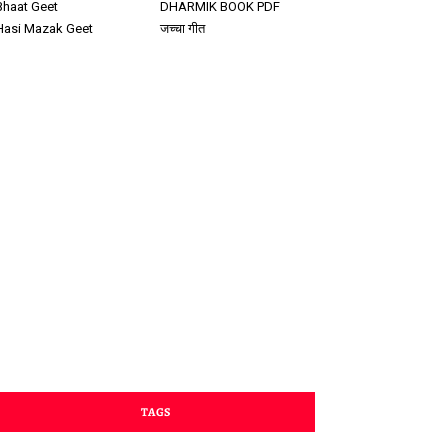
Bhaat Geet
DHARMIK BOOK PDF
Hasi Mazak Geet
जच्चा गीत
TAGS