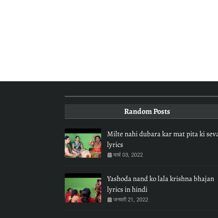
Random Posts
Milte nahi dubara kar mat pita ki sev
lyrics
मार्च 03, 2022
Yashoda nand ko lala krishna bhajan
lyrics in hindi
जनवरी 21, 2022