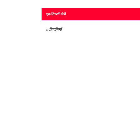
एक टिप्पणी भेजें
0 टिप्पणियाँ