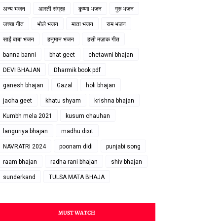
अन्य भजन
आरती संग्रह
कृष्णा भजन
गुरु भजन
जच्चा गीत
भोले भजन
माता भजन
राम भजन
साईं बाबा भजन
हनुमान भजन
हसी मज़ाक गीत
banna banni
bhat geet
chetawni bhajan
DEVI BHAJAN
Dharmik book pdf
ganesh bhajan
Gazal
holi bhajan
jacha geet
khatu shyam
krishna bhajan
Kumbh mela 2021
kusum chauhan
languriya bhajan
madhu dixit
NAVRATRI 2024
poonam didi
punjabi song
raam bhajan
radha rani bhajan
shiv bhajan
sunderkand
TULSA MATA BHAJA
MUST WATCH