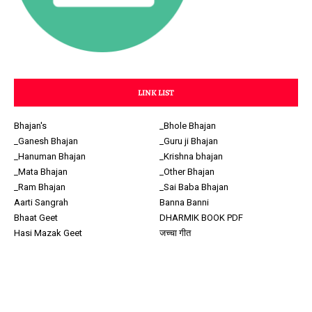
LINK LIST
Bhajan's
_Bhole Bhajan
_Ganesh Bhajan
_Guru ji Bhajan
_Hanuman Bhajan
_Krishna bhajan
_Mata Bhajan
_Other Bhajan
_Ram Bhajan
_Sai Baba Bhajan
Aarti Sangrah
Banna Banni
Bhaat Geet
DHARMIK BOOK PDF
Hasi Mazak Geet
जच्चा गीत