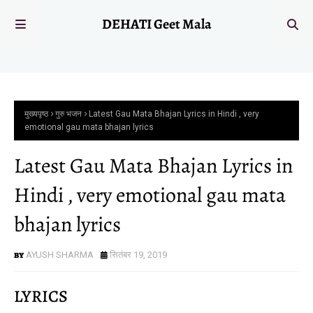
DEHATI Geet Mala
मुख्यपृष्ठ
गुरु भजन
Latest Gau Mata Bhajan Lyrics in Hindi , very
emotional gau mata bhajan lyrics
Latest Gau Mata Bhajan Lyrics in
Hindi , very emotional gau mata
bhajan lyrics
AYUSH SHARMA
सितंबर 19, 2019
LYRICS