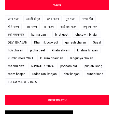
TAGS
अन्य भजन
आरती संग्रह
कृष्णा भजन
गुरु भजन
जच्चा गीत
भोले भजन
माता भजन
राम भजन
साईं बाबा भजन
हनुमान भजन
हसी मज़ाक गीत
banna banni
bhat geet
chetawni bhajan
DEVI BHAJAN
Dharmik book pdf
ganesh bhajan
Gazal
holi bhajan
jacha geet
khatu shyam
krishna bhajan
Kumbh mela 2021
kusum chauhan
languriya bhajan
madhu dixit
NAVRATRI 2024
poonam didi
punjabi song
raam bhajan
radha rani bhajan
shiv bhajan
sunderkand
TULSA MATA BHAJA
MUST WATCH