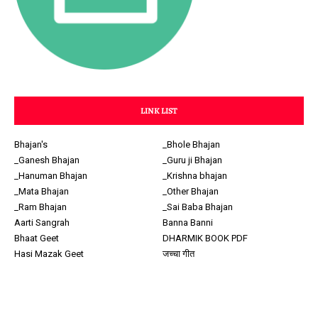
LINK LIST
Bhajan's
_Bhole Bhajan
_Ganesh Bhajan
_Guru ji Bhajan
_Hanuman Bhajan
_Krishna bhajan
_Mata Bhajan
_Other Bhajan
_Ram Bhajan
_Sai Baba Bhajan
Aarti Sangrah
Banna Banni
Bhaat Geet
DHARMIK BOOK PDF
Hasi Mazak Geet
जच्चा गीत