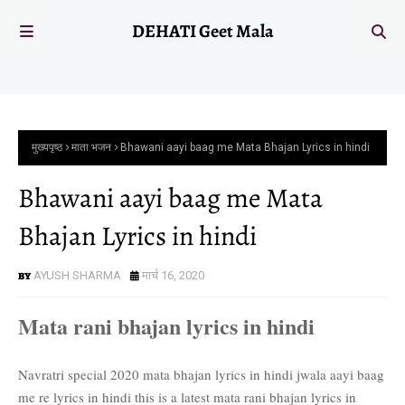
DEHATI Geet Mala
मुख्यपृष्ठ
माता भजन
Bhawani aayi baag me Mata Bhajan Lyrics in hindi
Bhawani aayi baag me Mata
Bhajan Lyrics in hindi
AYUSH SHARMA
मार्च 16, 2020
Mata rani bhajan lyrics in hindi
Navratri special 2020 mata bhajan lyrics in hindi jwala aayi baag
me re lyrics in hindi this is a latest mata rani bhajan lyrics in