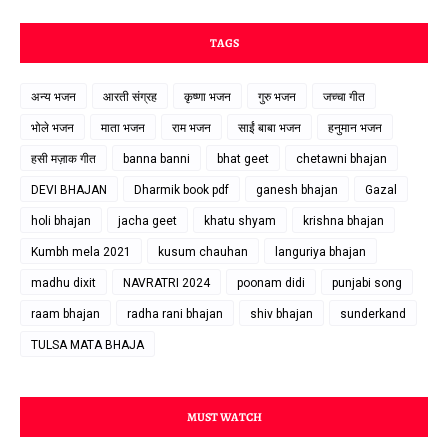
TAGS
अन्य भजन
आरती संग्रह
कृष्णा भजन
गुरु भजन
जच्चा गीत
भोले भजन
माता भजन
राम भजन
साईं बाबा भजन
हनुमान भजन
हसी मज़ाक गीत
banna banni
bhat geet
chetawni bhajan
DEVI BHAJAN
Dharmik book pdf
ganesh bhajan
Gazal
holi bhajan
jacha geet
khatu shyam
krishna bhajan
Kumbh mela 2021
kusum chauhan
languriya bhajan
madhu dixit
NAVRATRI 2024
poonam didi
punjabi song
raam bhajan
radha rani bhajan
shiv bhajan
sunderkand
TULSA MATA BHAJA
MUST WATCH