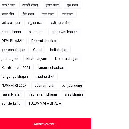
अन्य भजन
आरती संग्रह
कृष्णा भजन
गुरु भजन
जच्चा गीत
भोले भजन
माता भजन
राम भजन
साईं बाबा भजन
हनुमान भजन
हसी मज़ाक गीत
banna banni
bhat geet
chetawni bhajan
DEVI BHAJAN
Dharmik book pdf
ganesh bhajan
Gazal
holi bhajan
jacha geet
khatu shyam
krishna bhajan
Kumbh mela 2021
kusum chauhan
languriya bhajan
madhu dixit
NAVRATRI 2024
poonam didi
punjabi song
raam bhajan
radha rani bhajan
shiv bhajan
sunderkand
TULSA MATA BHAJA
MUST WATCH