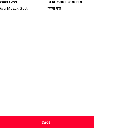
Bhaat Geet
DHARMIK BOOK PDF
Hasi Mazak Geet
जच्चा गीत
TAGS