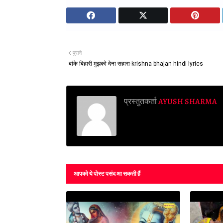
पुराने
बांके बिहारी मुझको देना सहारा-krishna bhajan hindi lyrics
प्रस्तुतकर्ता
AYUSH SHARMA
आपको ये पोस्ट पसंद आ सकती हैं