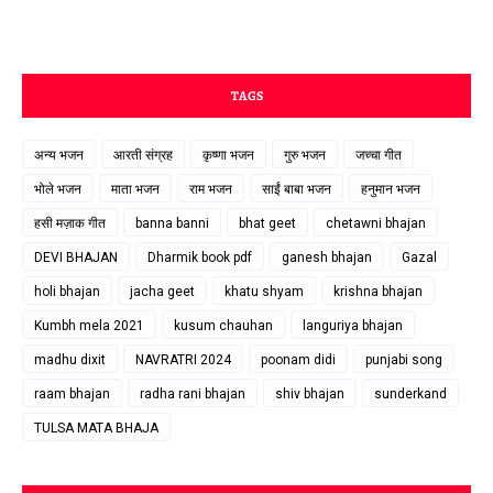
TAGS
अन्य भजन
आरती संग्रह
कृष्णा भजन
गुरु भजन
जच्चा गीत
भोले भजन
माता भजन
राम भजन
साईं बाबा भजन
हनुमान भजन
हसी मज़ाक गीत
banna banni
bhat geet
chetawni bhajan
DEVI BHAJAN
Dharmik book pdf
ganesh bhajan
Gazal
holi bhajan
jacha geet
khatu shyam
krishna bhajan
Kumbh mela 2021
kusum chauhan
languriya bhajan
madhu dixit
NAVRATRI 2024
poonam didi
punjabi song
raam bhajan
radha rani bhajan
shiv bhajan
sunderkand
TULSA MATA BHAJA