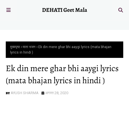
DEHATI Geet Mala
मुख्यपृष्ठ
माता भजन
Ek din mere ghar bhi aaygi lyrics (mata bhajan
lyrics in hindi )
Ek din mere ghar bhi aaygi lyrics
(mata bhajan lyrics in hindi )
AYUSH SHARMA
अगस्त 28, 2020