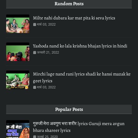
Random Posts
Milte nahi dubara kar mat pita ki seva lyrics
मार्च 03, 2022
Yashoda nand ko lala krishna bhajan lyrics in hindi
जनवरी 21, 2022
Mirchi lage nand rani lyrics shadi ke hansi mazak ke
geet lyrics
मार्च 03, 2022
Popular Posts
गुरुजी मेरा अवगुण भरा शरीर lyrics Guruji mera avgun
bhara shareer lyrics
जुलाई 25, 2020