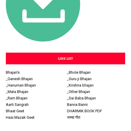
LINK LIST
Bhajan's
_Bhole Bhajan
_Ganesh Bhajan
_Guru ji Bhajan
_Hanuman Bhajan
_Krishna bhajan
_Mata Bhajan
_Other Bhajan
_Ram Bhajan
_Sai Baba Bhajan
Aarti Sangrah
Banna Banni
Bhaat Geet
DHARMIK BOOK PDF
Hasi Mazak Geet
जच्चा गीत