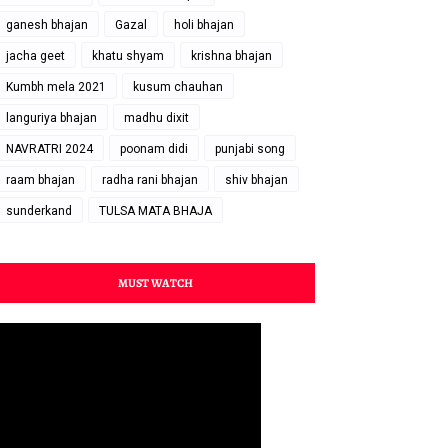
ganesh bhajan
Gazal
holi bhajan
jacha geet
khatu shyam
krishna bhajan
Kumbh mela 2021
kusum chauhan
languriya bhajan
madhu dixit
NAVRATRI 2024
poonam didi
punjabi song
raam bhajan
radha rani bhajan
shiv bhajan
sunderkand
TULSA MATA BHAJA
MUST WATCH