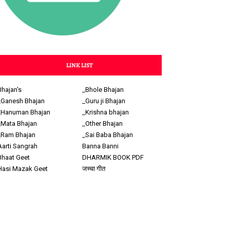
LINK LIST
Bhajan's
_Bhole Bhajan
_Ganesh Bhajan
_Guru ji Bhajan
_Hanuman Bhajan
_Krishna bhajan
_Mata Bhajan
_Other Bhajan
_Ram Bhajan
_Sai Baba Bhajan
Aarti Sangrah
Banna Banni
Bhaat Geet
DHARMIK BOOK PDF
Hasi Mazak Geet
जच्चा गीत