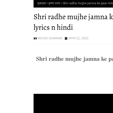
मुख्यपृष्ठ
कृष्णा भजन
Shri radhe mujhe jamna ke paar milna
Shri radhe mujhe jamna ke
lyrics n hindi
AYUSH SHARMA
अगस्त 22, 2020
Shri radhe mujhe jamna ke pa