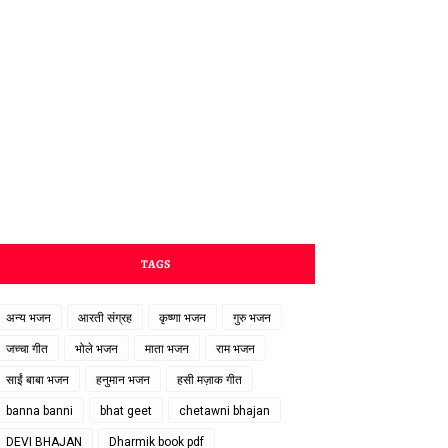
TAGS
अन्य भजन
आरती संग्रह
कृष्णा भजन
गुरु भजन
जच्चा गीत
भोले भजन
माता भजन
राम भजन
साईं बाबा भजन
हनुमान भजन
हसी मज़ाक गीत
banna banni
bhat geet
chetawni bhajan
DEVI BHAJAN
Dharmik book pdf