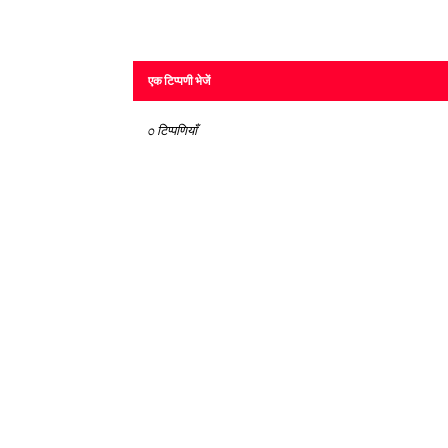
एक टिप्पणी भेजें
0 टिप्पणियाँ