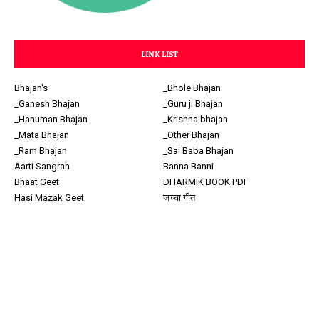
LINK LIST
Bhajan's
_Bhole Bhajan
_Ganesh Bhajan
_Guru ji Bhajan
_Hanuman Bhajan
_Krishna bhajan
_Mata Bhajan
_Other Bhajan
_Ram Bhajan
_Sai Baba Bhajan
Aarti Sangrah
Banna Banni
Bhaat Geet
DHARMIK BOOK PDF
Hasi Mazak Geet
जच्चा गीत