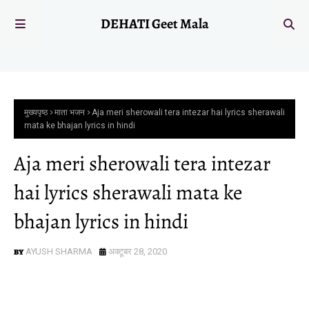
DEHATI Geet Mala
मुख्यपृष्ठ
माता भजन
Aja meri sherowali tera intezar hai lyrics sherawali
mata ke bhajan lyrics in hindi
Aja meri sherowali tera intezar
hai lyrics sherawali mata ke
bhajan lyrics in hindi
AYUSH SHARMA
अक्टूबर 28, 2020