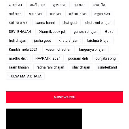
अन्य भजन
आरती संग्रह
कृष्णा भजन
गुरु भजन
जच्चा गीत
भोले भजन
माता भजन
राम भजन
साईं बाबा भजन
हनुमान भजन
हसी मज़ाक गीत
banna banni
bhat geet
chetawni bhajan
DEVI BHAJAN
Dharmik book pdf
ganesh bhajan
Gazal
holi bhajan
jacha geet
khatu shyam
krishna bhajan
Kumbh mela 2021
kusum chauhan
languriya bhajan
madhu dixit
NAVRATRI 2024
poonam didi
punjabi song
raam bhajan
radha rani bhajan
shiv bhajan
sunderkand
TULSA MATA BHAJA
MUST WATCH