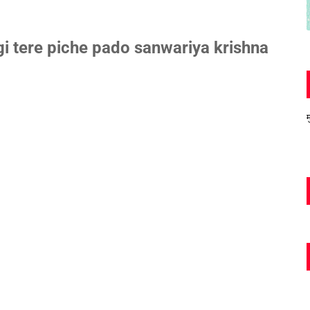
i tere piche pado sanwariya krishna
म