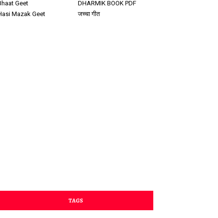
Bhaat Geet
DHARMIK BOOK PDF
Hasi Mazak Geet
जच्चा गीत
TAGS