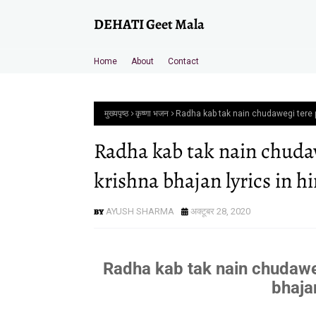
DEHATI Geet Mala
Home
About
Contact
मुख्यपृष्ठ
कृष्णा भजन
Radha kab tak nain chudawegi tere p
Radha kab tak nain chuda
krishna bhajan lyrics in h
AYUSH SHARMA
अक्टूबर 28, 2020
Radha kab tak nain chudawe
bhajan