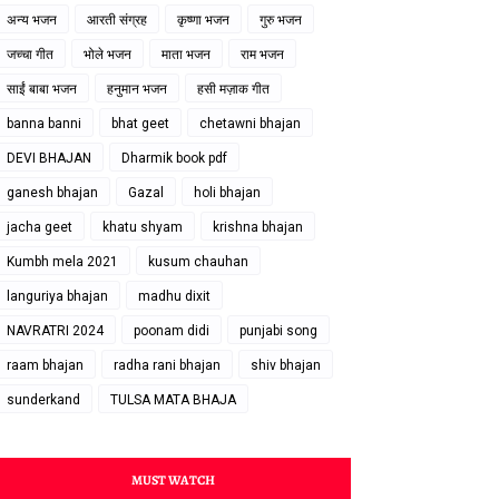
अन्य भजन
आरती संग्रह
कृष्णा भजन
गुरु भजन
जच्चा गीत
भोले भजन
माता भजन
राम भजन
साईं बाबा भजन
हनुमान भजन
हसी मज़ाक गीत
banna banni
bhat geet
chetawni bhajan
DEVI BHAJAN
Dharmik book pdf
ganesh bhajan
Gazal
holi bhajan
jacha geet
khatu shyam
krishna bhajan
Kumbh mela 2021
kusum chauhan
languriya bhajan
madhu dixit
NAVRATRI 2024
poonam didi
punjabi song
raam bhajan
radha rani bhajan
shiv bhajan
sunderkand
TULSA MATA BHAJA
MUST WATCH