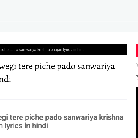
iche pado sanwariya krishna bhajan lyrics in hindi
wegi tere piche pado sanwariya
indi
gi tere piche pado sanwariya krishna
 lyrics in hindi