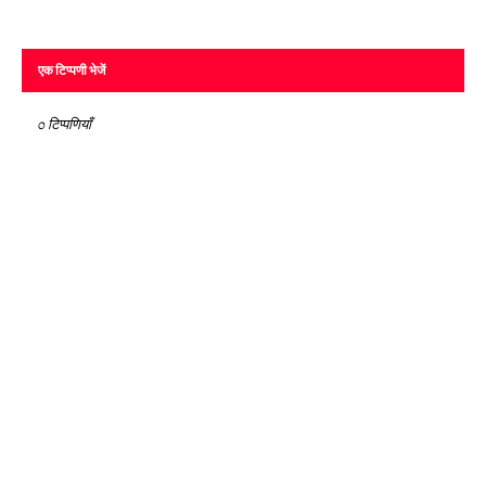
एक टिप्पणी भेजें
0 टिप्पणियाँ