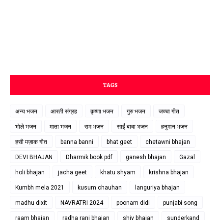
TAGS
अन्य भजन
आरती संग्रह
कृष्णा भजन
गुरु भजन
जच्चा गीत
भोले भजन
माता भजन
राम भजन
साईं बाबा भजन
हनुमान भजन
हसी मज़ाक गीत
banna banni
bhat geet
chetawni bhajan
DEVI BHAJAN
Dharmik book pdf
ganesh bhajan
Gazal
holi bhajan
jacha geet
khatu shyam
krishna bhajan
Kumbh mela 2021
kusum chauhan
languriya bhajan
madhu dixit
NAVRATRI 2024
poonam didi
punjabi song
raam bhajan
radha rani bhajan
shiv bhajan
sunderkand