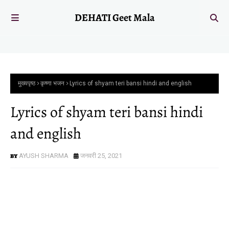
DEHATI Geet Mala
मुख्यपृष्ठ
कृष्णा भजन
Lyrics of shyam teri bansi hindi and english
Lyrics of shyam teri bansi hindi
and english
AYUSH SHARMA
जनवरी 25, 2021