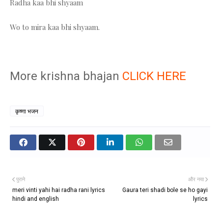
Radha kaa bhi shyaam
Wo to mira kaa bhi shyaam.
More krishna bhajan
CLICK HERE
कृष्णा भजन
पुराने
और नया
meri vinti yahi hai radha rani lyrics
Gaura teri shadi bole se ho gayi
hindi and english
lyrics