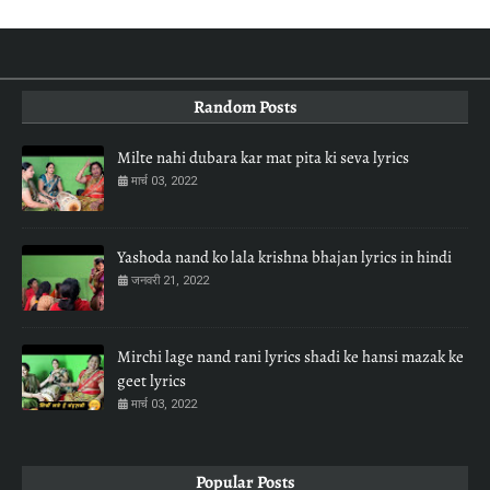
Random Posts
Milte nahi dubara kar mat pita ki seva lyrics
मार्च 03, 2022
Yashoda nand ko lala krishna bhajan lyrics in hindi
जनवरी 21, 2022
Mirchi lage nand rani lyrics shadi ke hansi mazak ke
geet lyrics
मार्च 03, 2022
Popular Posts