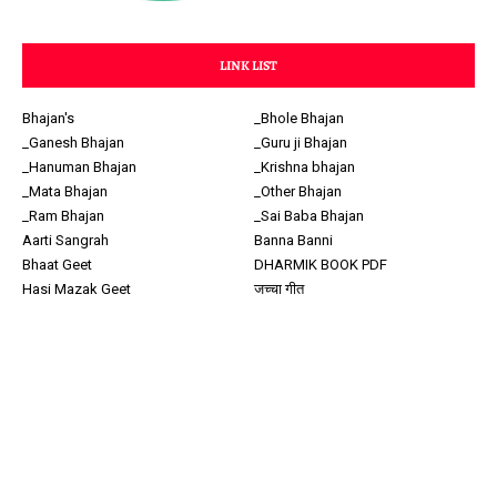
LINK LIST
Bhajan's
_Bhole Bhajan
_Ganesh Bhajan
_Guru ji Bhajan
_Hanuman Bhajan
_Krishna bhajan
_Mata Bhajan
_Other Bhajan
_Ram Bhajan
_Sai Baba Bhajan
Aarti Sangrah
Banna Banni
Bhaat Geet
DHARMIK BOOK PDF
Hasi Mazak Geet
जच्चा गीत