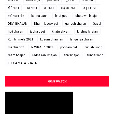
अन्य भजन
आरती संग्रह
कृष्णा भजन
गुरु भजन
जच्चा गीत
भोले भजन
माता भजन
राम भजन
साईं बाबा भजन
हनुमान भजन
हसी मज़ाक गीत
banna banni
bhat geet
chetawni bhajan
DEVI BHAJAN
Dharmik book pdf
ganesh bhajan
Gazal
holi bhajan
jacha geet
khatu shyam
krishna bhajan
Kumbh mela 2021
kusum chauhan
languriya bhajan
madhu dixit
NAVRATRI 2024
poonam didi
punjabi song
raam bhajan
radha rani bhajan
shiv bhajan
sunderkand
TULSA MATA BHAJA
MUST WATCH