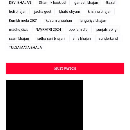
DEVI BHAJAN
Dharmik book pdf
ganesh bhajan
Gazal
holi bhajan
jacha geet
khatu shyam
krishna bhajan
Kumbh mela 2021
kusum chauhan
languriya bhajan
madhu dixit
NAVRATRI 2024
poonam didi
punjabi song
raam bhajan
radha rani bhajan
shiv bhajan
sunderkand
TULSA MATA BHAJA
MUST WATCH