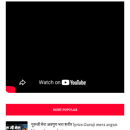
MOST POPULAR
गुरुजी मेरा अवगुण भरा शरीर lyrics Guruji mera avgun