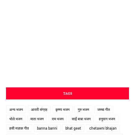
TAGS
अन्य भजन
आरती संग्रह
कृष्णा भजन
गुरु भजन
जच्चा गीत
भोले भजन
माता भजन
राम भजन
साईं बाबा भजन
हनुमान भजन
हसी मज़ाक गीत
banna banni
bhat geet
chetawni bhajan