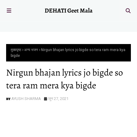
DEHATI Geet Mala
मुख्यपृष्ठ
अन्य भजन
Nirgun bhajan lyrics jo bigde so tera ram mera kya
bigde
Nirgun bhajan lyrics jo bigde so
tera ram mera kya bigde
AYUSH SHARMA
जून 27, 2021