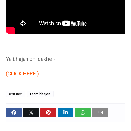
Ye bhajan bhi dekhe -
(CLICK HERE )
अन्य भजन
raam bhajan