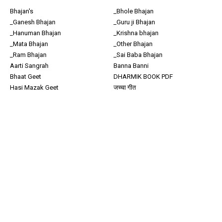
Bhajan's
_Bhole Bhajan
_Ganesh Bhajan
_Guru ji Bhajan
_Hanuman Bhajan
_Krishna bhajan
_Mata Bhajan
_Other Bhajan
_Ram Bhajan
_Sai Baba Bhajan
Aarti Sangrah
Banna Banni
Bhaat Geet
DHARMIK BOOK PDF
Hasi Mazak Geet
जच्चा गीत