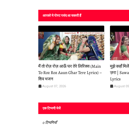
आपको ये पोस्ट पसंद आ सकती हैं
मैं तो रोज़ रोज़ आऊँ घर तेरे लिरिक्स (Main
मुझे कहाँ मि
To Roz Roz Aaun Ghar Tere Lyrics) –
ज़रा | Saw
शिव भजन
Lyrics
August 07, 2026
August 05
एक टिप्पणी भेजें
0 टिप्पणियाँ