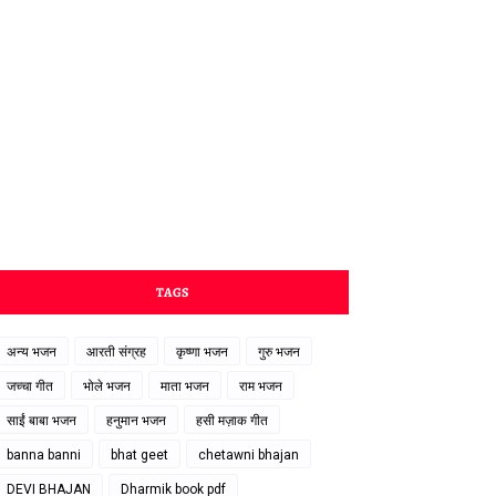
TAGS
अन्य भजन
आरती संग्रह
कृष्णा भजन
गुरु भजन
जच्चा गीत
भोले भजन
माता भजन
राम भजन
साईं बाबा भजन
हनुमान भजन
हसी मज़ाक गीत
banna banni
bhat geet
chetawni bhajan
DEVI BHAJAN
Dharmik book pdf