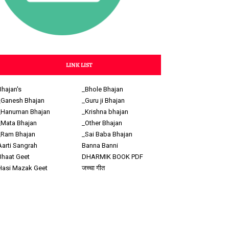
LINK LIST
Bhajan's
_Bhole Bhajan
_Ganesh Bhajan
_Guru ji Bhajan
_Hanuman Bhajan
_Krishna bhajan
_Mata Bhajan
_Other Bhajan
_Ram Bhajan
_Sai Baba Bhajan
Aarti Sangrah
Banna Banni
Bhaat Geet
DHARMIK BOOK PDF
Hasi Mazak Geet
जच्चा गीत