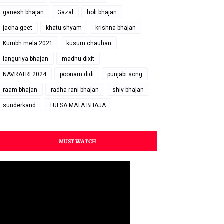
ganesh bhajan
Gazal
holi bhajan
jacha geet
khatu shyam
krishna bhajan
Kumbh mela 2021
kusum chauhan
languriya bhajan
madhu dixit
NAVRATRI 2024
poonam didi
punjabi song
raam bhajan
radha rani bhajan
shiv bhajan
sunderkand
TULSA MATA BHAJA
MUST WATCH