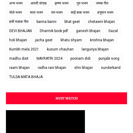
अन्य भजन
आरती संग्रह
कृष्णा भजन
गुरु भजन
जच्चा गीत
भोले भजन
माता भजन
राम भजन
साईं बाबा भजन
हनुमान भजन
हसी मज़ाक गीत
banna banni
bhat geet
chetawni bhajan
DEVI BHAJAN
Dharmik book pdf
ganesh bhajan
Gazal
holi bhajan
jacha geet
khatu shyam
krishna bhajan
Kumbh mela 2021
kusum chauhan
languriya bhajan
madhu dixit
NAVRATRI 2024
poonam didi
punjabi song
raam bhajan
radha rani bhajan
shiv bhajan
sunderkand
TULSA MATA BHAJA
MUST WATCH