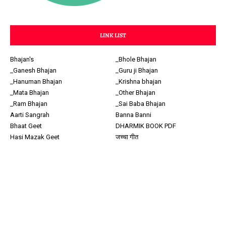
LINK LIST
Bhajan's
_Bhole Bhajan
_Ganesh Bhajan
_Guru ji Bhajan
_Hanuman Bhajan
_Krishna bhajan
_Mata Bhajan
_Other Bhajan
_Ram Bhajan
_Sai Baba Bhajan
Aarti Sangrah
Banna Banni
Bhaat Geet
DHARMIK BOOK PDF
Hasi Mazak Geet
जच्चा गीत