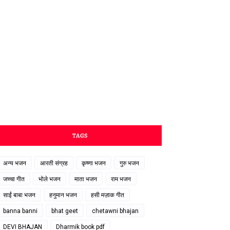
TAGS
अन्य भजन
आरती संग्रह
कृष्णा भजन
गुरु भजन
जच्चा गीत
भोले भजन
माता भजन
राम भजन
साईं बाबा भजन
हनुमान भजन
हसी मज़ाक गीत
banna banni
bhat geet
chetawni bhajan
DEVI BHAJAN
Dharmik book pdf