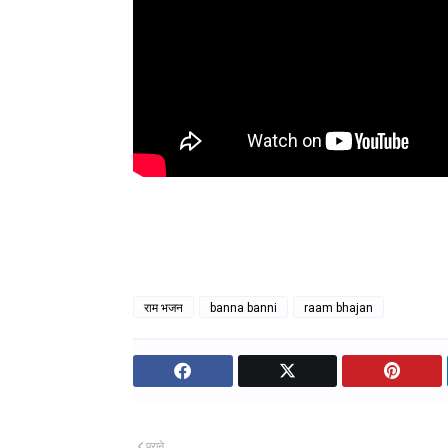
राम भजन
banna banni
raam bhajan
पुराने