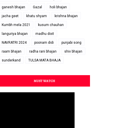
ganesh bhajan
Gazal
holi bhajan
jacha geet
khatu shyam
krishna bhajan
Kumbh mela 2021
kusum chauhan
languriya bhajan
madhu dixit
NAVRATRI 2024
poonam didi
punjabi song
raam bhajan
radha rani bhajan
shiv bhajan
sunderkand
TULSA MATA BHAJA
MUST WATCH