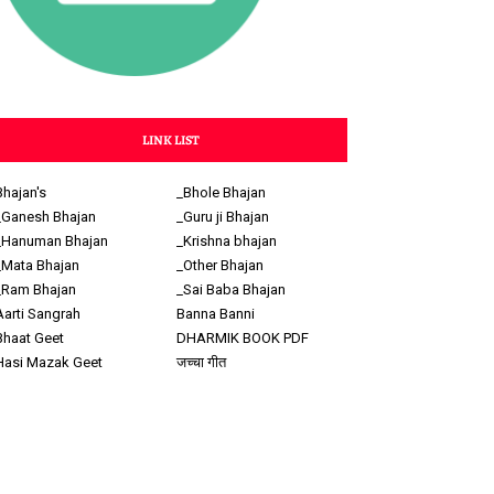
LINK LIST
Bhajan's
_Bhole Bhajan
_Ganesh Bhajan
_Guru ji Bhajan
_Hanuman Bhajan
_Krishna bhajan
_Mata Bhajan
_Other Bhajan
_Ram Bhajan
_Sai Baba Bhajan
Aarti Sangrah
Banna Banni
Bhaat Geet
DHARMIK BOOK PDF
Hasi Mazak Geet
जच्चा गीत