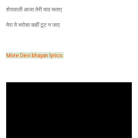
शेरावाली आजा तेरी याद सताए
मेरा ये भरोसा कहीं टूट न जाए
More Devi bhajan lyrics