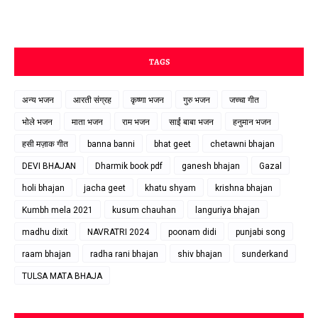
TAGS
अन्य भजन
आरती संग्रह
कृष्णा भजन
गुरु भजन
जच्चा गीत
भोले भजन
माता भजन
राम भजन
साईं बाबा भजन
हनुमान भजन
हसी मज़ाक गीत
banna banni
bhat geet
chetawni bhajan
DEVI BHAJAN
Dharmik book pdf
ganesh bhajan
Gazal
holi bhajan
jacha geet
khatu shyam
krishna bhajan
Kumbh mela 2021
kusum chauhan
languriya bhajan
madhu dixit
NAVRATRI 2024
poonam didi
punjabi song
raam bhajan
radha rani bhajan
shiv bhajan
sunderkand
TULSA MATA BHAJA