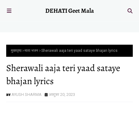
DEHATI Geet Mala
मुख्यपृष्ठ
माता भजन
Sherawali aaja teri yaad sataye bhajan lyrics
Sherawali aaja teri yaad sataye
bhajan lyrics
AYUSH SHARMA
अक्टूबर 20, 2023