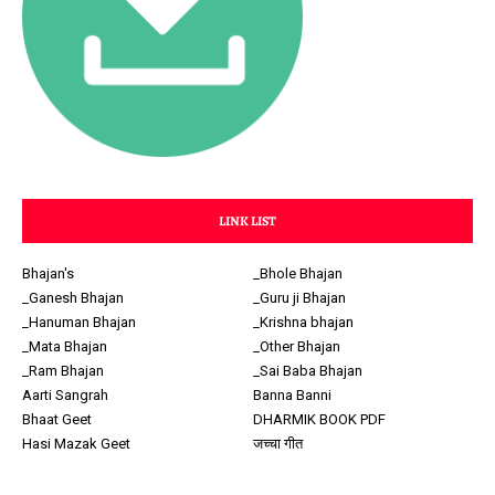
LINK LIST
Bhajan's
_Bhole Bhajan
_Ganesh Bhajan
_Guru ji Bhajan
_Hanuman Bhajan
_Krishna bhajan
_Mata Bhajan
_Other Bhajan
_Ram Bhajan
_Sai Baba Bhajan
Aarti Sangrah
Banna Banni
Bhaat Geet
DHARMIK BOOK PDF
Hasi Mazak Geet
जच्चा गीत