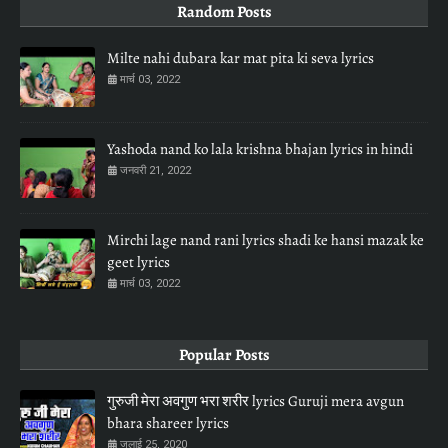
Random Posts
Milte nahi dubara kar mat pita ki seva lyrics
मार्च 03, 2022
Yashoda nand ko lala krishna bhajan lyrics in hindi
जनवरी 21, 2022
Mirchi lage nand rani lyrics shadi ke hansi mazak ke
geet lyrics
मार्च 03, 2022
Popular Posts
गुरुजी मेरा अवगुण भरा शरीर lyrics Guruji mera avgun
bhara shareer lyrics
जुलाई 25, 2020