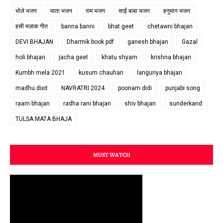
भोले भजन
माता भजन
राम भजन
साईं बाबा भजन
हनुमान भजन
हसी मज़ाक गीत
banna banni
bhat geet
chetawni bhajan
DEVI BHAJAN
Dharmik book pdf
ganesh bhajan
Gazal
holi bhajan
jacha geet
khatu shyam
krishna bhajan
Kumbh mela 2021
kusum chauhan
languriya bhajan
madhu dixit
NAVRATRI 2024
poonam didi
punjabi song
raam bhajan
radha rani bhajan
shiv bhajan
sunderkand
TULSA MATA BHAJA
MUST WATCH