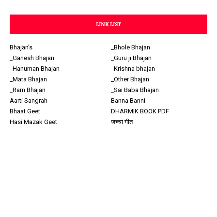
LINK LIST
Bhajan's
_Bhole Bhajan
_Ganesh Bhajan
_Guru ji Bhajan
_Hanuman Bhajan
_Krishna bhajan
_Mata Bhajan
_Other Bhajan
_Ram Bhajan
_Sai Baba Bhajan
Aarti Sangrah
Banna Banni
Bhaat Geet
DHARMIK BOOK PDF
Hasi Mazak Geet
जच्चा गीत