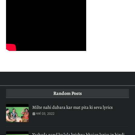
Random Posts
Milte nahi dubara kar mat pita ki seva lyrics
मार्च 03, 2022
Yashoda nand ko lala krishna bhajan lyrics in hindi