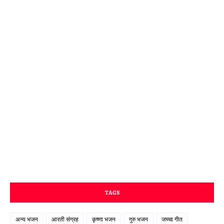
TAGS
अन्य भजन
आरती संग्रह
कृष्णा भजन
गुरु भजन
जच्चा गीत