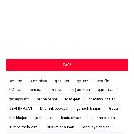
TAGS
अन्य भजन
आरती संग्रह
कृष्णा भजन
गुरु भजन
जच्चा गीत
भोले भजन
माता भजन
राम भजन
साईं बाबा भजन
हनुमान भजन
हसी मज़ाक गीत
banna banni
bhat geet
chetawni bhajan
DEVI BHAJAN
Dharmik book pdf
ganesh bhajan
Gazal
holi bhajan
jacha geet
khatu shyam
krishna bhajan
Kumbh mela 2021
kusum chauhan
languriya bhajan