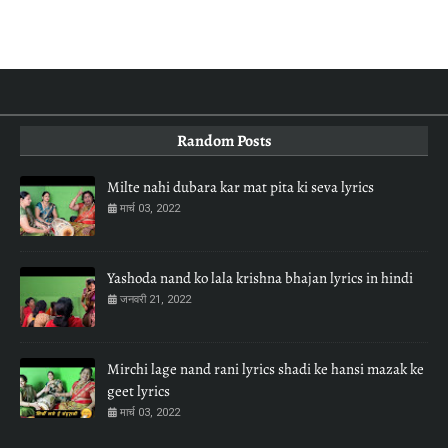
Random Posts
Milte nahi dubara kar mat pita ki seva lyrics
मार्च 03, 2022
Yashoda nand ko lala krishna bhajan lyrics in hindi
जनवरी 21, 2022
Mirchi lage nand rani lyrics shadi ke hansi mazak ke
geet lyrics
मार्च 03, 2022