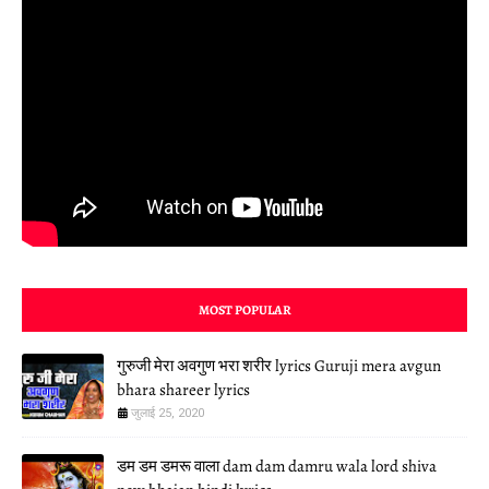
MOST POPULAR
गुरुजी मेरा अवगुण भरा शरीर lyrics Guruji mera avgun
bhara shareer lyrics
जुलाई 25, 2020
डम डम डमरू वाला dam dam damru wala lord shiva