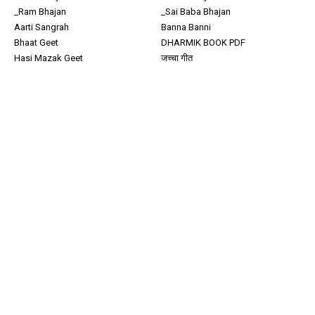
_Ram Bhajan
_Sai Baba Bhajan
Aarti Sangrah
Banna Banni
Bhaat Geet
DHARMIK BOOK PDF
Hasi Mazak Geet
जच्चा गीत