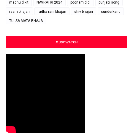
madhu dixit
NAVRATRI 2024
poonam didi
punjabi song
raam bhajan
radha rani bhajan
shiv bhajan
sunderkand
TULSA MATA BHAJA
MUST WATCH