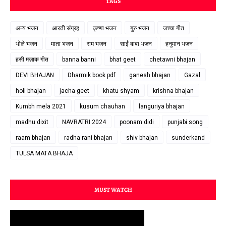
TAGS
अन्य भजन
आरती संग्रह
कृष्णा भजन
गुरु भजन
जच्चा गीत
भोले भजन
माता भजन
राम भजन
साईं बाबा भजन
हनुमान भजन
हसी मज़ाक गीत
banna banni
bhat geet
chetawni bhajan
DEVI BHAJAN
Dharmik book pdf
ganesh bhajan
Gazal
holi bhajan
jacha geet
khatu shyam
krishna bhajan
Kumbh mela 2021
kusum chauhan
languriya bhajan
madhu dixit
NAVRATRI 2024
poonam didi
punjabi song
raam bhajan
radha rani bhajan
shiv bhajan
sunderkand
TULSA MATA BHAJA
MUST WATCH