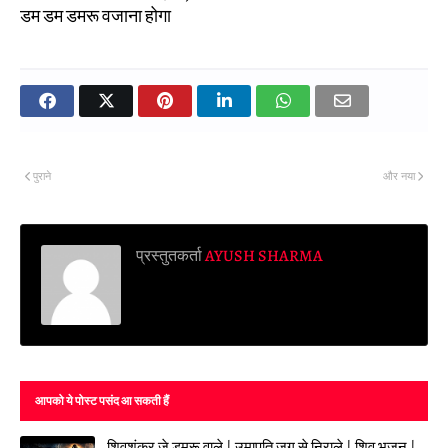
डम डम डमरू वजाना होगा
पुराने
और नया
प्रस्तुतकर्ता
AYUSH SHARMA
आपको ये पोस्ट पसंद आ सकती हैं
शिवशंकर जे डमरू वाले | उमापति जग से निराले | शिव भजन |