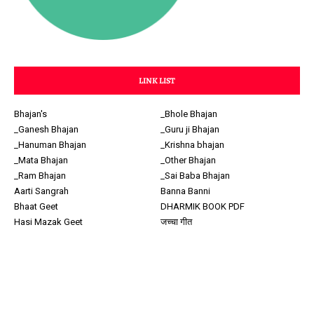
LINK LIST
Bhajan's
_Bhole Bhajan
_Ganesh Bhajan
_Guru ji Bhajan
_Hanuman Bhajan
_Krishna bhajan
_Mata Bhajan
_Other Bhajan
_Ram Bhajan
_Sai Baba Bhajan
Aarti Sangrah
Banna Banni
Bhaat Geet
DHARMIK BOOK PDF
Hasi Mazak Geet
जच्चा गीत