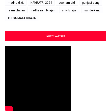
madhu dixit
NAVRATRI 2024
poonam didi
punjabi song
raam bhajan
radha rani bhajan
shiv bhajan
sunderkand
TULSA MATA BHAJA
MUST WATCH