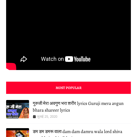
MOST POPULAR
गुरुजी मेरा अवगुण भरा शरीर lyrics Guruji mera avgun
bhara shareer lyrics
जुलाई 25, 2020
डम डम डमरू वाला dam dam damru wala lord shiva