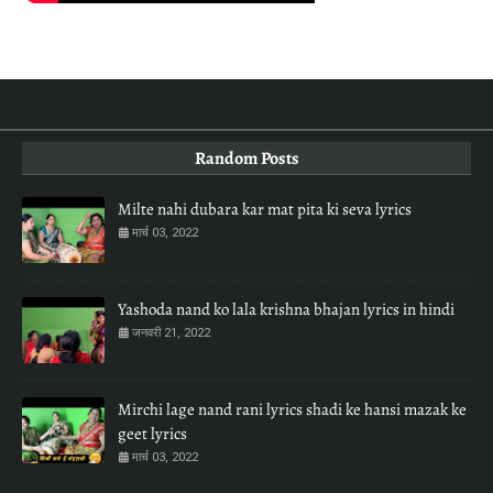
Random Posts
Milte nahi dubara kar mat pita ki seva lyrics
मार्च 03, 2022
Yashoda nand ko lala krishna bhajan lyrics in hindi
जनवरी 21, 2022
Mirchi lage nand rani lyrics shadi ke hansi mazak ke
geet lyrics
मार्च 03, 2022