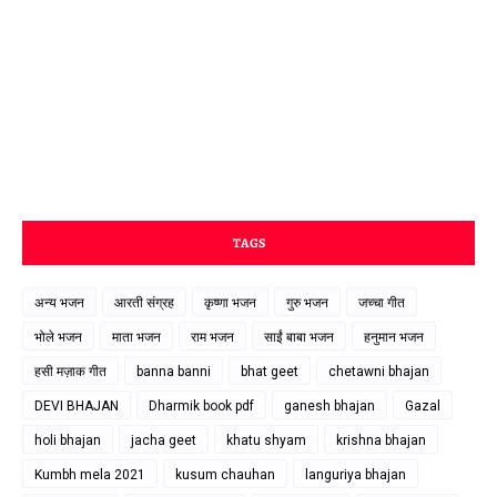
TAGS
अन्य भजन
आरती संग्रह
कृष्णा भजन
गुरु भजन
जच्चा गीत
भोले भजन
माता भजन
राम भजन
साईं बाबा भजन
हनुमान भजन
हसी मज़ाक गीत
banna banni
bhat geet
chetawni bhajan
DEVI BHAJAN
Dharmik book pdf
ganesh bhajan
Gazal
holi bhajan
jacha geet
khatu shyam
krishna bhajan
Kumbh mela 2021
kusum chauhan
languriya bhajan