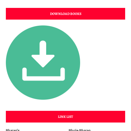
DOWNLOAD BOOKS
LINK LIST
Bhajan's
_Bhole Bhajan