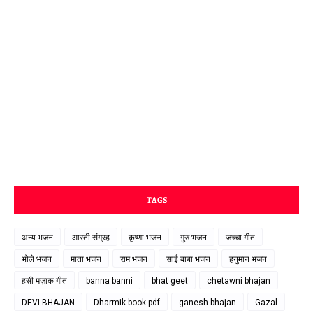
TAGS
अन्य भजन
आरती संग्रह
कृष्णा भजन
गुरु भजन
जच्चा गीत
भोले भजन
माता भजन
राम भजन
साईं बाबा भजन
हनुमान भजन
हसी मज़ाक गीत
banna banni
bhat geet
chetawni bhajan
DEVI BHAJAN
Dharmik book pdf
ganesh bhajan
Gazal