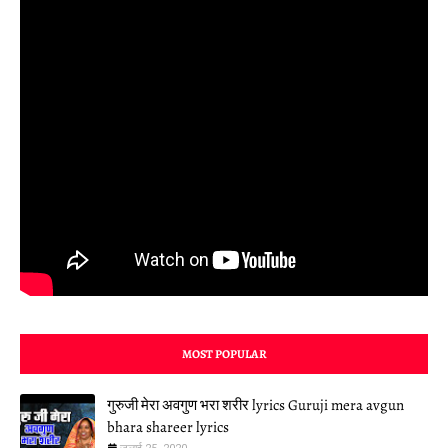
MOST POPULAR
गुरुजी मेरा अवगुण भरा शरीर lyrics Guruji mera avgun
bhara shareer lyrics