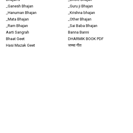
_Ganesh Bhajan
_Guru ji Bhajan
_Hanuman Bhajan
_Krishna bhajan
_Mata Bhajan
_Other Bhajan
_Ram Bhajan
_Sai Baba Bhajan
Aarti Sangrah
Banna Banni
Bhaat Geet
DHARMIK BOOK PDF
Hasi Mazak Geet
जच्चा गीत