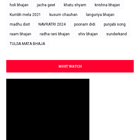
holi bhajan
jacha geet
khatu shyam
krishna bhajan
Kumbh mela 2021
kusum chauhan
languriya bhajan
madhu dixit
NAVRATRI 2024
poonam didi
punjabi song
raam bhajan
radha rani bhajan
shiv bhajan
sunderkand
TULSA MATA BHAJA
MUST WATCH