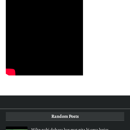
Random Posts
Milte nahi dubara kar mat pita ki seva lyrics