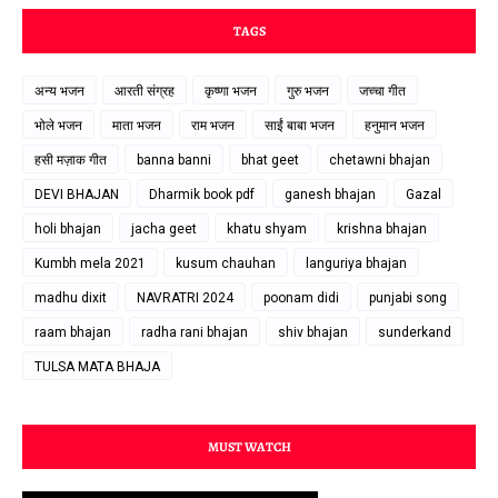
TAGS
अन्य भजन
आरती संग्रह
कृष्णा भजन
गुरु भजन
जच्चा गीत
भोले भजन
माता भजन
राम भजन
साईं बाबा भजन
हनुमान भजन
हसी मज़ाक गीत
banna banni
bhat geet
chetawni bhajan
DEVI BHAJAN
Dharmik book pdf
ganesh bhajan
Gazal
holi bhajan
jacha geet
khatu shyam
krishna bhajan
Kumbh mela 2021
kusum chauhan
languriya bhajan
madhu dixit
NAVRATRI 2024
poonam didi
punjabi song
raam bhajan
radha rani bhajan
shiv bhajan
sunderkand
TULSA MATA BHAJA
MUST WATCH