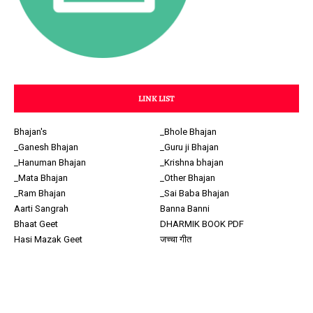
LINK LIST
Bhajan's
_Bhole Bhajan
_Ganesh Bhajan
_Guru ji Bhajan
_Hanuman Bhajan
_Krishna bhajan
_Mata Bhajan
_Other Bhajan
_Ram Bhajan
_Sai Baba Bhajan
Aarti Sangrah
Banna Banni
Bhaat Geet
DHARMIK BOOK PDF
Hasi Mazak Geet
जच्चा गीत