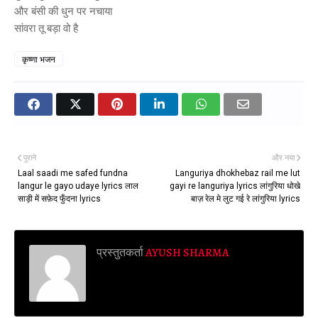
और बंसी की धुन पर नचाया
सांवरा तू बड़ा वो है
कृष्णा भजन
पुराने
और नया
Laal saadi me safed fundna
Languriya dhokhebaz rail me lut
langur le gayo udaye lyrics लाल
gayi re languriya lyrics लांगुरिया धोखे
साड़ी में सफ़ेद फुँदना lyrics
बाज़ रेल मे लुट गई रे लांगुरिया lyrics
प्रस्तुतकर्ता
AYUSH SHARMA