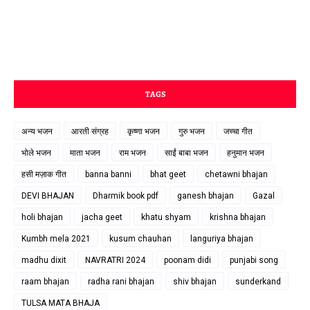
TAGS
अन्य भजन
आरती संग्रह
कृष्णा भजन
गुरु भजन
जच्चा गीत
भोले भजन
माता भजन
राम भजन
साईं बाबा भजन
हनुमान भजन
हसी मज़ाक गीत
banna banni
bhat geet
chetawni bhajan
DEVI BHAJAN
Dharmik book pdf
ganesh bhajan
Gazal
holi bhajan
jacha geet
khatu shyam
krishna bhajan
Kumbh mela 2021
kusum chauhan
languriya bhajan
madhu dixit
NAVRATRI 2024
poonam didi
punjabi song
raam bhajan
radha rani bhajan
shiv bhajan
sunderkand
TULSA MATA BHAJA