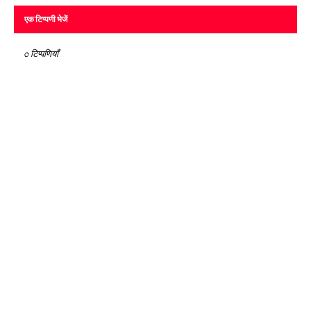
एक टिप्पणी भेजें
0 टिप्पणियाँ