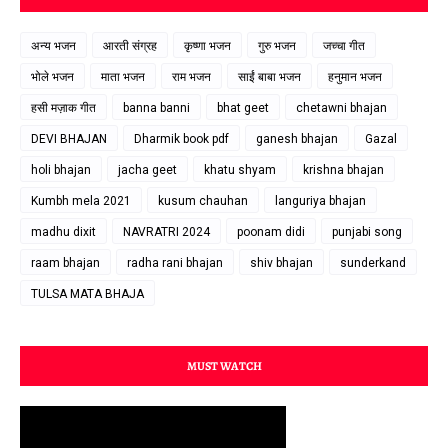
अन्य भजन
आरती संग्रह
कृष्णा भजन
गुरु भजन
जच्चा गीत
भोले भजन
माता भजन
राम भजन
साईं बाबा भजन
हनुमान भजन
हसी मज़ाक गीत
banna banni
bhat geet
chetawni bhajan
DEVI BHAJAN
Dharmik book pdf
ganesh bhajan
Gazal
holi bhajan
jacha geet
khatu shyam
krishna bhajan
Kumbh mela 2021
kusum chauhan
languriya bhajan
madhu dixit
NAVRATRI 2024
poonam didi
punjabi song
raam bhajan
radha rani bhajan
shiv bhajan
sunderkand
TULSA MATA BHAJA
MUST WATCH