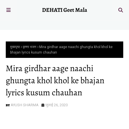
DEHATI Geet Mala
मुख्यपृष्ठ
कृष्णा भजन
Mira girdhar aage naachi ghungta khol khol ke
bhajan lyrics kusum chauhan
Mira girdhar aage naachi
ghungta khol khol ke bhajan
lyrics kusum chauhan
AYUSH SHARMA
जुलाई 26, 2020