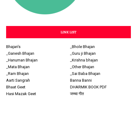
LINK LIST
Bhajan's
_Bhole Bhajan
_Ganesh Bhajan
_Guru ji Bhajan
_Hanuman Bhajan
_Krishna bhajan
_Mata Bhajan
_Other Bhajan
_Ram Bhajan
_Sai Baba Bhajan
Aarti Sangrah
Banna Banni
Bhaat Geet
DHARMIK BOOK PDF
Hasi Mazak Geet
जच्चा गीत