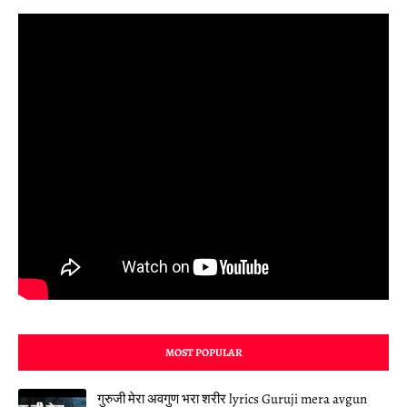
MOST POPULAR
गुरुजी मेरा अवगुण भरा शरीर lyrics Guruji mera avgun