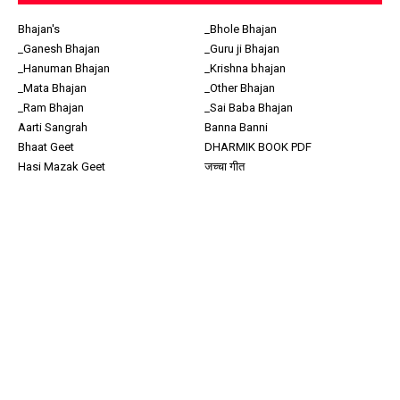
Bhajan's
_Bhole Bhajan
_Ganesh Bhajan
_Guru ji Bhajan
_Hanuman Bhajan
_Krishna bhajan
_Mata Bhajan
_Other Bhajan
_Ram Bhajan
_Sai Baba Bhajan
Aarti Sangrah
Banna Banni
Bhaat Geet
DHARMIK BOOK PDF
Hasi Mazak Geet
जच्चा गीत