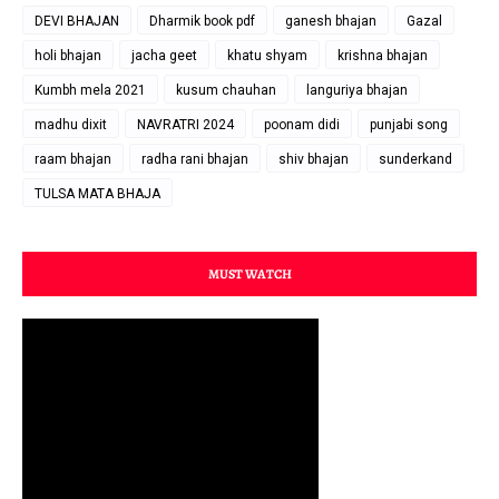
DEVI BHAJAN
Dharmik book pdf
ganesh bhajan
Gazal
holi bhajan
jacha geet
khatu shyam
krishna bhajan
Kumbh mela 2021
kusum chauhan
languriya bhajan
madhu dixit
NAVRATRI 2024
poonam didi
punjabi song
raam bhajan
radha rani bhajan
shiv bhajan
sunderkand
TULSA MATA BHAJA
MUST WATCH