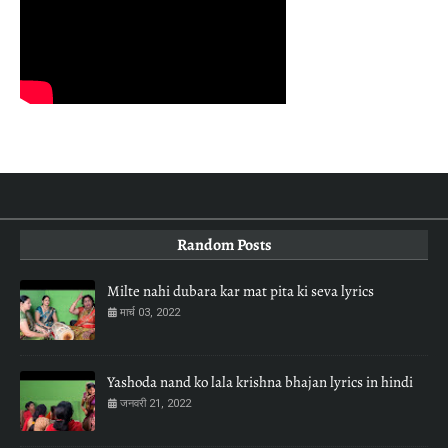
Random Posts
Milte nahi dubara kar mat pita ki seva lyrics
मार्च 03, 2022
Yashoda nand ko lala krishna bhajan lyrics in hindi
जनवरी 21, 2022