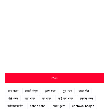
TAGS
अन्य भजन
आरती संग्रह
कृष्णा भजन
गुरु भजन
जच्चा गीत
भोले भजन
माता भजन
राम भजन
साईं बाबा भजन
हनुमान भजन
हसी मज़ाक गीत
banna banni
bhat geet
chetawni bhajan