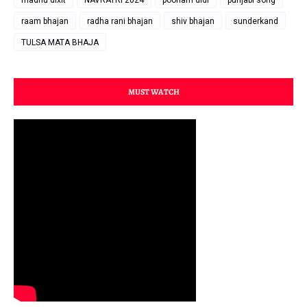
madhu dixit
NAVRATRI 2024
poonam didi
punjabi song
raam bhajan
radha rani bhajan
shiv bhajan
sunderkand
TULSA MATA BHAJA
MUST WATCH