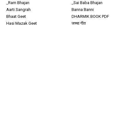
_Ram Bhajan
_Sai Baba Bhajan
Aarti Sangrah
Banna Banni
Bhaat Geet
DHARMIK BOOK PDF
Hasi Mazak Geet
जच्चा गीत