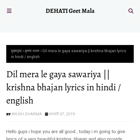
DEHATI Geet Mala
मुख्यपृष्ठ
कृष्णा भजन
Dil mera le gaya sawariya || krishna bhajan lyrics
in hindi / english
Dil mera le gaya sawariya ||
krishna bhajan lyrics in hindi /
english
AYUSH SHARMA
फ़रवरी 07, 2019
Hello guys i hope you are all good , today i m going to give
lyrics of a very beautiful krishna bhajan and also provide