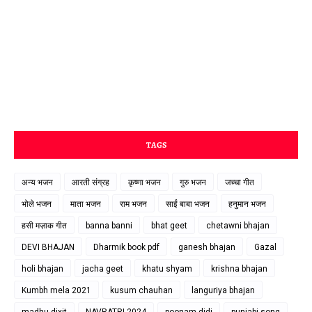
TAGS
अन्य भजन
आरती संग्रह
कृष्णा भजन
गुरु भजन
जच्चा गीत
भोले भजन
माता भजन
राम भजन
साईं बाबा भजन
हनुमान भजन
हसी मज़ाक गीत
banna banni
bhat geet
chetawni bhajan
DEVI BHAJAN
Dharmik book pdf
ganesh bhajan
Gazal
holi bhajan
jacha geet
khatu shyam
krishna bhajan
Kumbh mela 2021
kusum chauhan
languriya bhajan