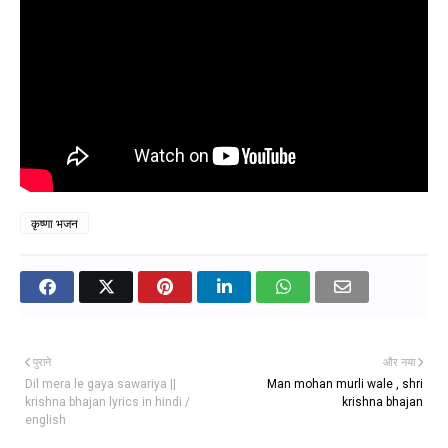
कृष्णा भजन
पुराने
और नया
Dil mera le gaya sawariya ||
Man mohan murli wale , shri
krishna bhajan lyrics in hindi /
krishna bhajan
english