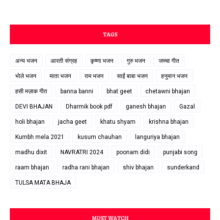
TAGS
अन्य भजन
आरती संग्रह
कृष्णा भजन
गुरु भजन
जच्चा गीत
भोले भजन
माता भजन
राम भजन
साईं बाबा भजन
हनुमान भजन
हसी मज़ाक गीत
banna banni
bhat geet
chetawni bhajan
DEVI BHAJAN
Dharmik book pdf
ganesh bhajan
Gazal
holi bhajan
jacha geet
khatu shyam
krishna bhajan
Kumbh mela 2021
kusum chauhan
languriya bhajan
madhu dixit
NAVRATRI 2024
poonam didi
punjabi song
raam bhajan
radha rani bhajan
shiv bhajan
sunderkand
TULSA MATA BHAJA
MUST WATCH