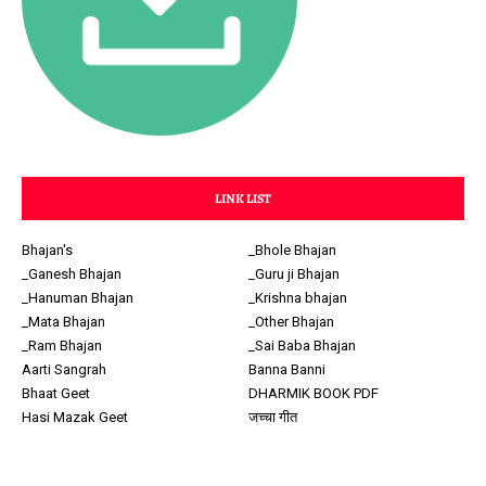
LINK LIST
Bhajan's
_Bhole Bhajan
_Ganesh Bhajan
_Guru ji Bhajan
_Hanuman Bhajan
_Krishna bhajan
_Mata Bhajan
_Other Bhajan
_Ram Bhajan
_Sai Baba Bhajan
Aarti Sangrah
Banna Banni
Bhaat Geet
DHARMIK BOOK PDF
Hasi Mazak Geet
जच्चा गीत