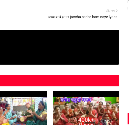
और नया
जच्चा बनबे हम ना jaccha banbe ham naye lyrics