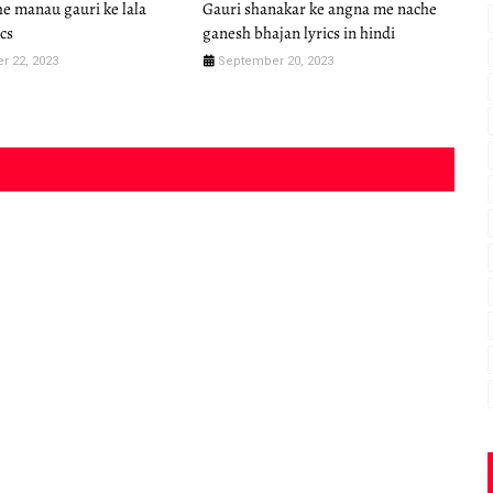
e manau gauri ke lala
Gauri shanakar ke angna me nache
ics
ganesh bhajan lyrics in hindi
r 22, 2023
September 20, 2023