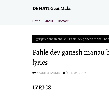
DEHATI Geet Mala
Home
About
Contact
मुख्यपृष्ठ
ganesh bhajan
Pahle dev ganesh manau bhajan 
Pahle dev ganesh manau bha
lyrics
AYUSH SHARMA
सितंबर 04, 2019
LYRICS