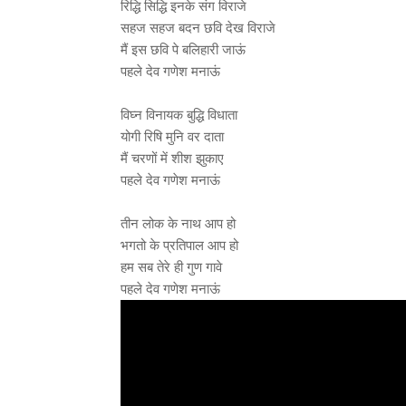
रिद्धि सिद्धि इनके संग विराजे
सहज सहज बदन छवि देख विराजे
मैं इस छवि पे बलिहारी जाऊं
पहले देव गणेश मनाऊं
विघ्न विनायक बुद्धि विधाता
योगी रिषि मुनि वर दाता
मैं चरणों में शीश झुकाए
पहले देव गणेश मनाऊं
तीन लोक के नाथ आप हो
भगतो के प्रतिपाल आप हो
हम सब तेरे ही गुण गावे
पहले देव गणेश मनाऊं