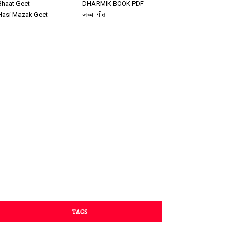
Bhaat Geet
DHARMIK BOOK PDF
Hasi Mazak Geet
जच्चा गीत
TAGS