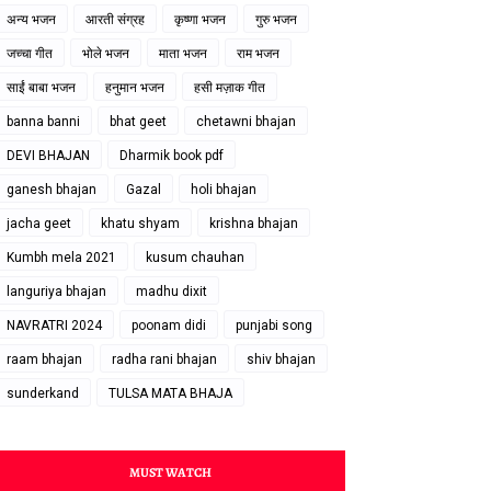
अन्य भजन
आरती संग्रह
कृष्णा भजन
गुरु भजन
जच्चा गीत
भोले भजन
माता भजन
राम भजन
साईं बाबा भजन
हनुमान भजन
हसी मज़ाक गीत
banna banni
bhat geet
chetawni bhajan
DEVI BHAJAN
Dharmik book pdf
ganesh bhajan
Gazal
holi bhajan
jacha geet
khatu shyam
krishna bhajan
Kumbh mela 2021
kusum chauhan
languriya bhajan
madhu dixit
NAVRATRI 2024
poonam didi
punjabi song
raam bhajan
radha rani bhajan
shiv bhajan
sunderkand
TULSA MATA BHAJA
MUST WATCH