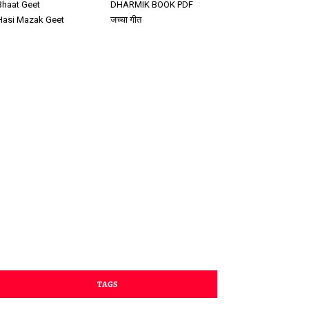
Bhaat Geet
DHARMIK BOOK PDF
Hasi Mazak Geet
जच्चा गीत
TAGS