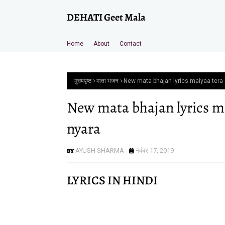
DEHATI Geet Mala
Home
About
Contact
मुख्यपृष्ठ
माता भजन
New mata bhajan lyrics maiyaa ter
New mata bhajan lyrics m
nyara
AYUSH SHARMA
नवंबर 17, 2019
LYRICS IN HINDI