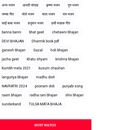
अन्य भजन
आरती संग्रह
कृष्णा भजन
गुरु भजन
जच्चा गीत
भोले भजन
माता भजन
राम भजन
साईं बाबा भजन
हनुमान भजन
हसी मज़ाक गीत
banna banni
bhat geet
chetawni bhajan
DEVI BHAJAN
Dharmik book pdf
ganesh bhajan
Gazal
holi bhajan
jacha geet
khatu shyam
krishna bhajan
Kumbh mela 2021
kusum chauhan
languriya bhajan
madhu dixit
NAVRATRI 2024
poonam didi
punjabi song
raam bhajan
radha rani bhajan
shiv bhajan
sunderkand
TULSA MATA BHAJA
MUST WATCH