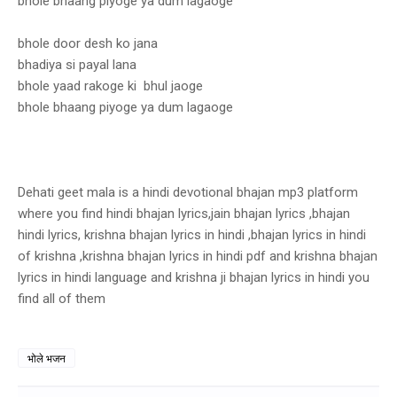
bhole bhaang piyoge ya dum lagaoge
bhole door desh ko jana
bhadiya si payal lana
bhole yaad rakoge ki bhul jaoge
bhole bhaang piyoge ya dum lagaoge
Dehati geet mala is a hindi devotional bhajan mp3 platform
where you find hindi bhajan lyrics,jain bhajan lyrics ,bhajan
hindi lyrics, krishna bhajan lyrics in hindi ,bhajan lyrics in hindi
of krishna ,krishna bhajan lyrics in hindi pdf and krishna bhajan
lyrics in hindi language and krishna ji bhajan lyrics in hindi you
find all of them
भोले भजन