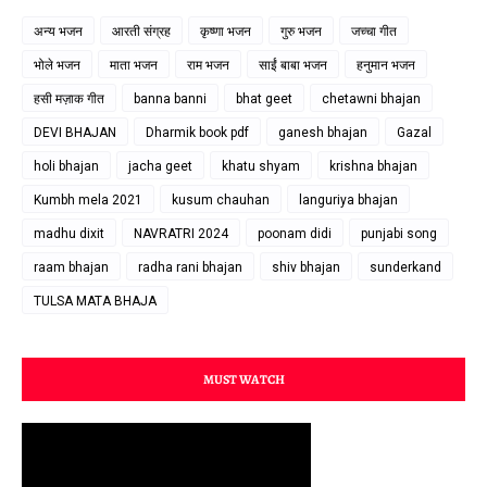
अन्य भजन
आरती संग्रह
कृष्णा भजन
गुरु भजन
जच्चा गीत
भोले भजन
माता भजन
राम भजन
साईं बाबा भजन
हनुमान भजन
हसी मज़ाक गीत
banna banni
bhat geet
chetawni bhajan
DEVI BHAJAN
Dharmik book pdf
ganesh bhajan
Gazal
holi bhajan
jacha geet
khatu shyam
krishna bhajan
Kumbh mela 2021
kusum chauhan
languriya bhajan
madhu dixit
NAVRATRI 2024
poonam didi
punjabi song
raam bhajan
radha rani bhajan
shiv bhajan
sunderkand
TULSA MATA BHAJA
MUST WATCH