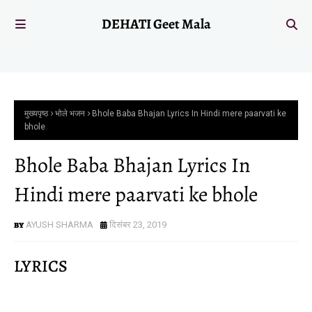
DEHATI Geet Mala
मुख्यपृष्ठ
भोले भजन
Bhole Baba Bhajan Lyrics In Hindi mere paarvati ke
bhole
Bhole Baba Bhajan Lyrics In
Hindi mere paarvati ke bhole
AYUSH SHARMA
दिसंबर 23, 2019
LYRICS