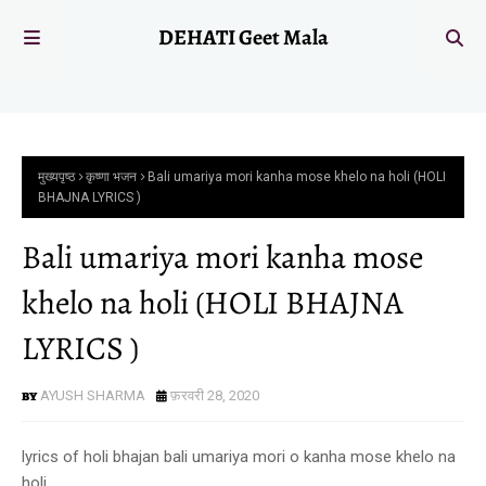
DEHATI Geet Mala
मुख्यपृष्ठ
कृष्णा भजन
Bali umariya mori kanha mose khelo na holi (HOLI
BHAJNA LYRICS )
Bali umariya mori kanha mose
khelo na holi (HOLI BHAJNA
LYRICS )
AYUSH SHARMA
फ़रवरी 28, 2020
lyrics of holi bhajan bali umariya mori o kanha mose khelo na
holi