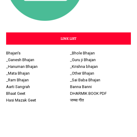
LINK LIST
Bhajan's
_Bhole Bhajan
_Ganesh Bhajan
_Guru ji Bhajan
_Hanuman Bhajan
_Krishna bhajan
_Mata Bhajan
_Other Bhajan
_Ram Bhajan
_Sai Baba Bhajan
Aarti Sangrah
Banna Banni
Bhaat Geet
DHARMIK BOOK PDF
Hasi Mazak Geet
जच्चा गीत