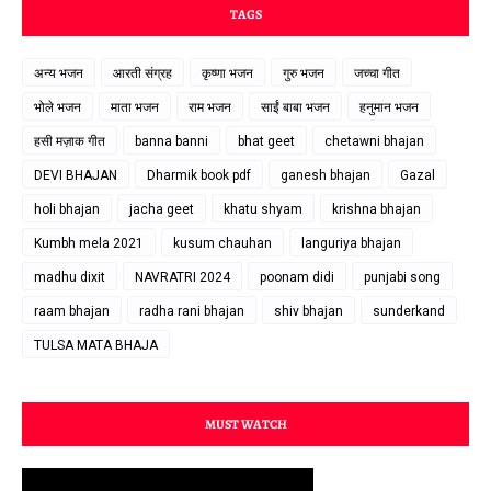
TAGS
अन्य भजन
आरती संग्रह
कृष्णा भजन
गुरु भजन
जच्चा गीत
भोले भजन
माता भजन
राम भजन
साईं बाबा भजन
हनुमान भजन
हसी मज़ाक गीत
banna banni
bhat geet
chetawni bhajan
DEVI BHAJAN
Dharmik book pdf
ganesh bhajan
Gazal
holi bhajan
jacha geet
khatu shyam
krishna bhajan
Kumbh mela 2021
kusum chauhan
languriya bhajan
madhu dixit
NAVRATRI 2024
poonam didi
punjabi song
raam bhajan
radha rani bhajan
shiv bhajan
sunderkand
TULSA MATA BHAJA
MUST WATCH