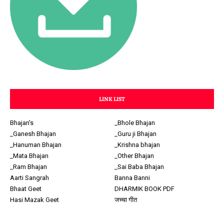
LINK LIST
Bhajan's
_Bhole Bhajan
_Ganesh Bhajan
_Guru ji Bhajan
_Hanuman Bhajan
_Krishna bhajan
_Mata Bhajan
_Other Bhajan
_Ram Bhajan
_Sai Baba Bhajan
Aarti Sangrah
Banna Banni
Bhaat Geet
DHARMIK BOOK PDF
Hasi Mazak Geet
जच्चा गीत