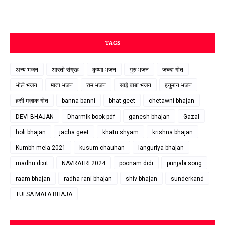
TAGS
अन्य भजन
आरती संग्रह
कृष्णा भजन
गुरु भजन
जच्चा गीत
भोले भजन
माता भजन
राम भजन
साईं बाबा भजन
हनुमान भजन
हसी मज़ाक गीत
banna banni
bhat geet
chetawni bhajan
DEVI BHAJAN
Dharmik book pdf
ganesh bhajan
Gazal
holi bhajan
jacha geet
khatu shyam
krishna bhajan
Kumbh mela 2021
kusum chauhan
languriya bhajan
madhu dixit
NAVRATRI 2024
poonam didi
punjabi song
raam bhajan
radha rani bhajan
shiv bhajan
sunderkand
TULSA MATA BHAJA