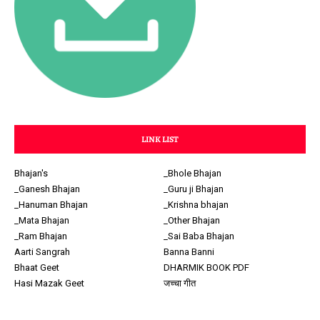
LINK LIST
Bhajan's
_Bhole Bhajan
_Ganesh Bhajan
_Guru ji Bhajan
_Hanuman Bhajan
_Krishna bhajan
_Mata Bhajan
_Other Bhajan
_Ram Bhajan
_Sai Baba Bhajan
Aarti Sangrah
Banna Banni
Bhaat Geet
DHARMIK BOOK PDF
Hasi Mazak Geet
जच्चा गीत