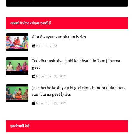
आपको ये पोस्ट पसंद आ सकती हैं
Sita Swayamvar bhajan lyrics
April 11, 2023
Tod dhanush siya janki ko bhyah lio Ram ji barna
geet
November 30, 2021
Jaye bethe koshlya ji ki god ram chandra dulah bane
ram barna geet lyrics
November 27, 2021
एक टिप्पणी भेजें