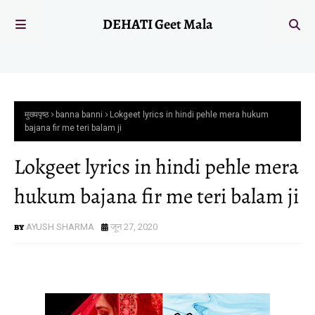
DEHATI Geet Mala
मुख्यपृष्ठ
banna banni
Lokgeet lyrics in hindi pehle mera hukum
bajana fir me teri balam ji
Lokgeet lyrics in hindi pehle mera
hukum bajana fir me teri balam ji
AYUSH SHARMA
जून 27, 2020