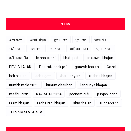
TAGS
अन्य भजन
आरती संग्रह
कृष्णा भजन
गुरु भजन
जच्चा गीत
भोले भजन
माता भजन
राम भजन
साईं बाबा भजन
हनुमान भजन
हसी मज़ाक गीत
banna banni
bhat geet
chetawni bhajan
DEVI BHAJAN
Dharmik book pdf
ganesh bhajan
Gazal
holi bhajan
jacha geet
khatu shyam
krishna bhajan
Kumbh mela 2021
kusum chauhan
languriya bhajan
madhu dixit
NAVRATRI 2024
poonam didi
punjabi song
raam bhajan
radha rani bhajan
shiv bhajan
sunderkand
TULSA MATA BHAJA