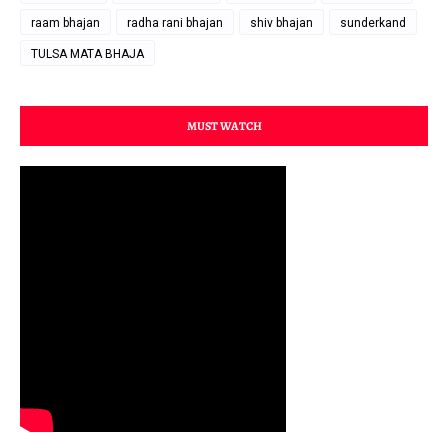
raam bhajan
radha rani bhajan
shiv bhajan
sunderkand
TULSA MATA BHAJA
MUST WATCH