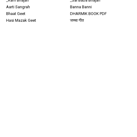
_Ram Bhajan
_Sai Baba Bhajan
Aarti Sangrah
Banna Banni
Bhaat Geet
DHARMIK BOOK PDF
Hasi Mazak Geet
जच्चा गीत