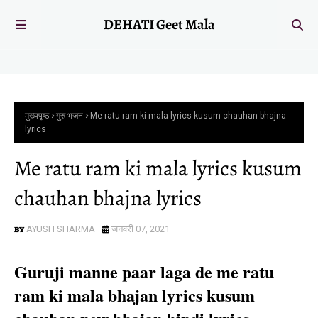
DEHATI Geet Mala
मुख्यपृष्ठ
गुरु भजन
Me ratu ram ki mala lyrics kusum chauhan bhajna
lyrics
Me ratu ram ki mala lyrics kusum
chauhan bhajna lyrics
AYUSH SHARMA
जनवरी 07, 2021
Guruji manne paar laga de me ratu
ram ki mala bhajan lyrics kusum