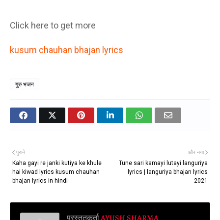
Click here to get more
kusum chauhan bhajan lyrics
गुरु भजन
पुराने
और नया
Kaha gayi re janki kutiya ke khule
Tune sari kamayi lutayi languriya
hai kiwad lyrics kusum chauhan
lyrics | languriya bhajan lyrics
bhajan lyrics in hindi
2021
प्रस्तुतकर्ता
AYUSH SHARMA