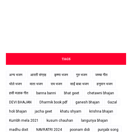
TAGS
अन्य भजन
आरती संग्रह
कृष्णा भजन
गुरु भजन
जच्चा गीत
भोले भजन
माता भजन
राम भजन
साईं बाबा भजन
हनुमान भजन
हसी मज़ाक गीत
banna banni
bhat geet
chetawni bhajan
DEVI BHAJAN
Dharmik book pdf
ganesh bhajan
Gazal
holi bhajan
jacha geet
khatu shyam
krishna bhajan
Kumbh mela 2021
kusum chauhan
languriya bhajan
madhu dixit
NAVRATRI 2024
poonam didi
punjabi song