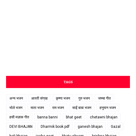
TAGS
अन्य भजन
आरती संग्रह
कृष्णा भजन
गुरु भजन
जच्चा गीत
भोले भजन
माता भजन
राम भजन
साईं बाबा भजन
हनुमान भजन
हसी मज़ाक गीत
banna banni
bhat geet
chetawni bhajan
DEVI BHAJAN
Dharmik book pdf
ganesh bhajan
Gazal