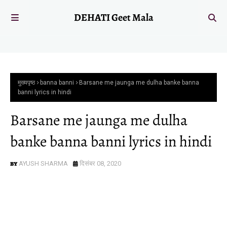
DEHATI Geet Mala
मुख्यपृष्ठ
banna banni
Barsane me jaunga me dulha banke banna
banni lyrics in hindi
Barsane me jaunga me dulha
banke banna banni lyrics in hindi
AYUSH SHARMA
दिसंबर 08, 2020