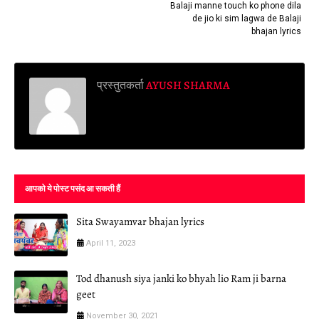
Balaji manne touch ko phone dila
de jio ki sim lagwa de Balaji
bhajan lyrics
प्रस्तुतकर्ता
AYUSH SHARMA
आपको ये पोस्ट पसंद आ सकती हैं
Sita Swayamvar bhajan lyrics
April 11, 2023
Tod dhanush siya janki ko bhyah lio Ram ji barna
geet
November 30, 2021