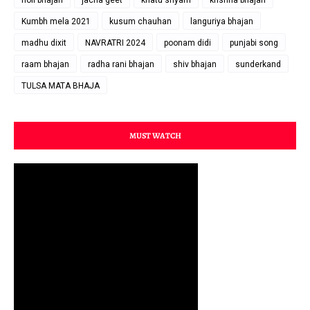
holi bhajan
jacha geet
khatu shyam
krishna bhajan
Kumbh mela 2021
kusum chauhan
languriya bhajan
madhu dixit
NAVRATRI 2024
poonam didi
punjabi song
raam bhajan
radha rani bhajan
shiv bhajan
sunderkand
TULSA MATA BHAJA
MUST WATCH