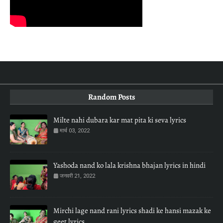
Random Posts
Milte nahi dubara kar mat pita ki seva lyrics
मार्च 03, 2022
Yashoda nand ko lala krishna bhajan lyrics in hindi
जनवरी 21, 2022
Mirchi lage nand rani lyrics shadi ke hansi mazak ke
geet lyrics