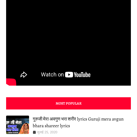
MOST POPULAR
गुरुजी मेरा अवगुण भरा शरीर lyrics Guruji mera avgun
bhara shareer lyrics
जुलाई 25, 2020