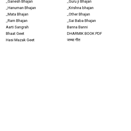
_Ganesh Bhajan
_Guru ji Bhajan
_Hanuman Bhajan
_Krishna bhajan
_Mata Bhajan
_Other Bhajan
_Ram Bhajan
_Sai Baba Bhajan
Aarti Sangrah
Banna Banni
Bhaat Geet
DHARMIK BOOK PDF
Hasi Mazak Geet
जच्चा गीत