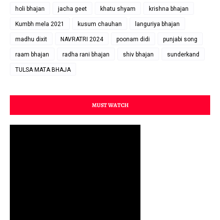
holi bhajan
jacha geet
khatu shyam
krishna bhajan
Kumbh mela 2021
kusum chauhan
languriya bhajan
madhu dixit
NAVRATRI 2024
poonam didi
punjabi song
raam bhajan
radha rani bhajan
shiv bhajan
sunderkand
TULSA MATA BHAJA
MUST WATCH