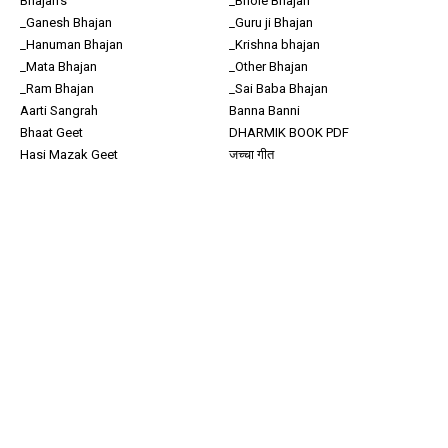
Bhajan's
_Bhole Bhajan
_Ganesh Bhajan
_Guru ji Bhajan
_Hanuman Bhajan
_Krishna bhajan
_Mata Bhajan
_Other Bhajan
_Ram Bhajan
_Sai Baba Bhajan
Aarti Sangrah
Banna Banni
Bhaat Geet
DHARMIK BOOK PDF
Hasi Mazak Geet
जच्चा गीत