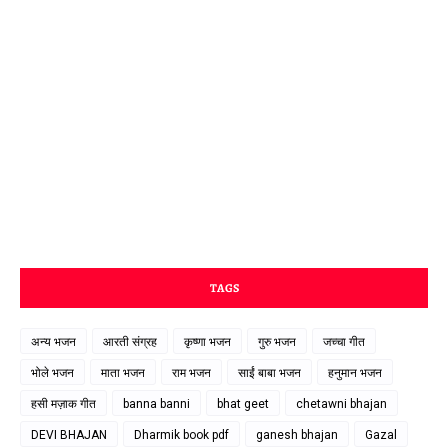
TAGS
अन्य भजन
आरती संग्रह
कृष्णा भजन
गुरु भजन
जच्चा गीत
भोले भजन
माता भजन
राम भजन
साईं बाबा भजन
हनुमान भजन
हसी मज़ाक गीत
banna banni
bhat geet
chetawni bhajan
DEVI BHAJAN
Dharmik book pdf
ganesh bhajan
Gazal