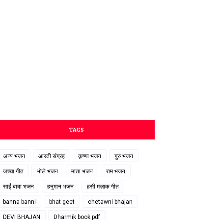
TAGS
अन्य भजन
आरती संग्रह
कृष्णा भजन
गुरु भजन
जच्चा गीत
भोले भजन
माता भजन
राम भजन
साईं बाबा भजन
हनुमान भजन
हसी मज़ाक गीत
banna banni
bhat geet
chetawni bhajan
DEVI BHAJAN
Dharmik book pdf