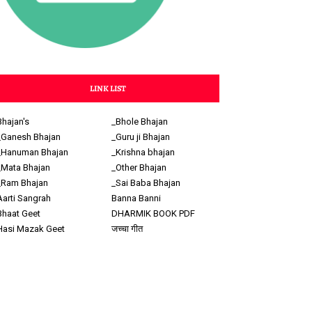
LINK LIST
Bhajan's
_Bhole Bhajan
_Ganesh Bhajan
_Guru ji Bhajan
_Hanuman Bhajan
_Krishna bhajan
_Mata Bhajan
_Other Bhajan
_Ram Bhajan
_Sai Baba Bhajan
Aarti Sangrah
Banna Banni
Bhaat Geet
DHARMIK BOOK PDF
Hasi Mazak Geet
जच्चा गीत