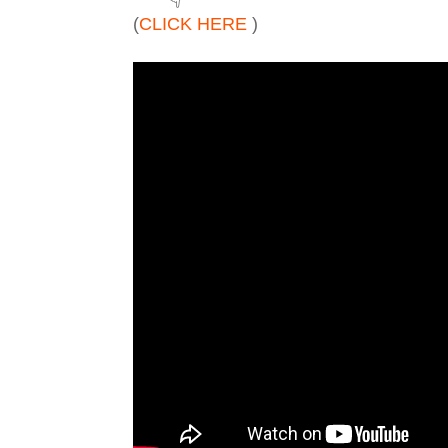
(
CLICK HERE 
)