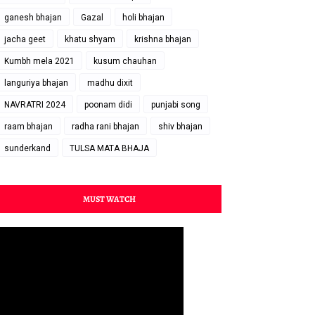
ganesh bhajan
Gazal
holi bhajan
jacha geet
khatu shyam
krishna bhajan
Kumbh mela 2021
kusum chauhan
languriya bhajan
madhu dixit
NAVRATRI 2024
poonam didi
punjabi song
raam bhajan
radha rani bhajan
shiv bhajan
sunderkand
TULSA MATA BHAJA
MUST WATCH