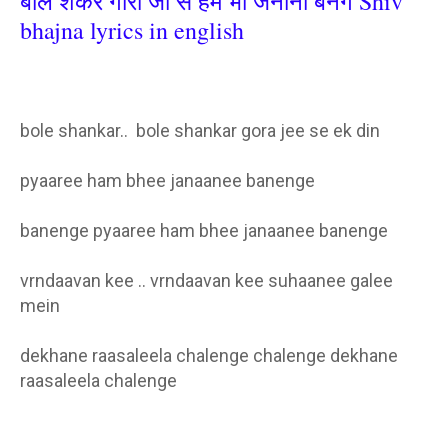
बोले शंकर गौरा जी से हम भी जनानी बनेंगे Shiv
bhajna lyrics in english
bole shankar.. bole shankar gora jee se ek din
pyaaree ham bhee janaanee banenge
banenge pyaaree ham bhee janaanee banenge
vrndaavan kee .. vrndaavan kee suhaanee galee
mein
dekhane raasaleela chalenge chalenge dekhane
raasaleela chalenge