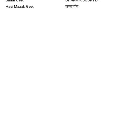
Bhaat Geet
DHARMIK BOOK PDF
Hasi Mazak Geet
जच्चा गीत