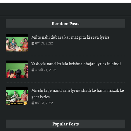
Random Posts
Milte nahi dubara kar mat pita ki seva lyrics
मार्च 03, 2022
Yashoda nand ko lala krishna bhajan lyrics in hindi
जनवरी 21, 2022
Mirchi lage nand rani lyrics shadi ke hansi mazak ke
geet lyrics
मार्च 03, 2022
Popular Posts