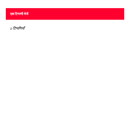
एक टिप्पणी भेजें
0 टिप्पणियाँ