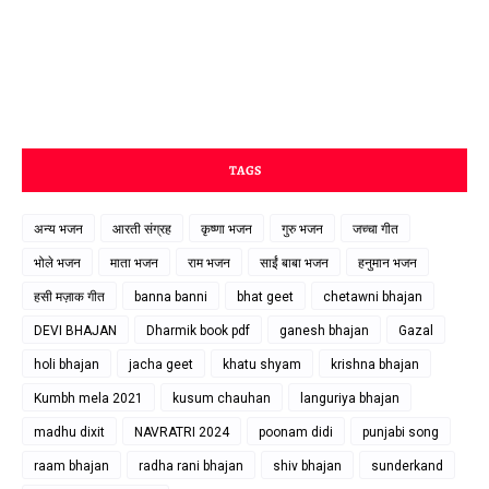
TAGS
अन्य भजन
आरती संग्रह
कृष्णा भजन
गुरु भजन
जच्चा गीत
भोले भजन
माता भजन
राम भजन
साईं बाबा भजन
हनुमान भजन
हसी मज़ाक गीत
banna banni
bhat geet
chetawni bhajan
DEVI BHAJAN
Dharmik book pdf
ganesh bhajan
Gazal
holi bhajan
jacha geet
khatu shyam
krishna bhajan
Kumbh mela 2021
kusum chauhan
languriya bhajan
madhu dixit
NAVRATRI 2024
poonam didi
punjabi song
raam bhajan
radha rani bhajan
shiv bhajan
sunderkand