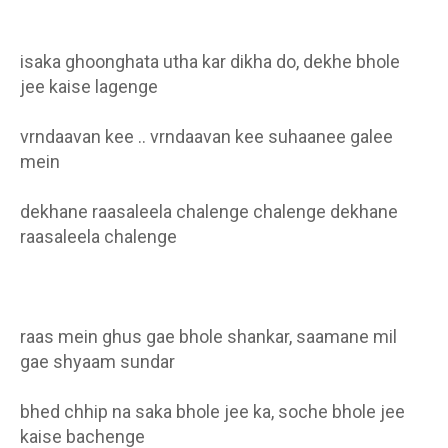
isaka ghoonghata utha kar dikha do, dekhe bhole
jee kaise lagenge
vrndaavan kee .. vrndaavan kee suhaanee galee
mein
dekhane raasaleela chalenge chalenge dekhane
raasaleela chalenge
raas mein ghus gae bhole shankar, saamane mil
gae shyaam sundar
bhed chhip na saka bhole jee ka, soche bhole jee
kaise bachenge