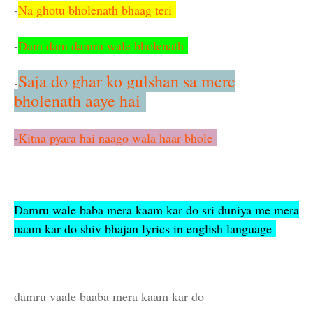
-
Na ghotu bholenath bhaag teri
-
Dam dam damru wale bholenath
Saja do ghar ko gulshan sa mere
-
bholenath aaye hai
-
Kitna pyara hai naago wala haar bhole
Damru wale baba mera kaam kar do sri duniya me mera
naam kar do shiv bhajan lyrics in english language
damru vaale baaba mera kaam kar do