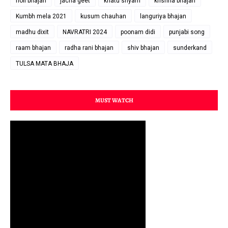
holi bhajan
jacha geet
khatu shyam
krishna bhajan
Kumbh mela 2021
kusum chauhan
languriya bhajan
madhu dixit
NAVRATRI 2024
poonam didi
punjabi song
raam bhajan
radha rani bhajan
shiv bhajan
sunderkand
TULSA MATA BHAJA
MUST WATCH