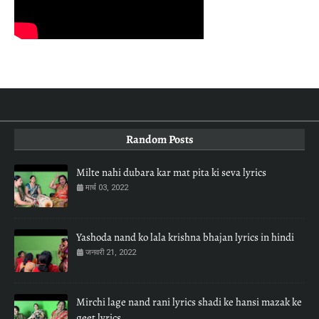
Random Posts
Milte nahi dubara kar mat pita ki seva lyrics
मार्च 03, 2022
Yashoda nand ko lala krishna bhajan lyrics in hindi
जनवरी 21, 2022
Mirchi lage nand rani lyrics shadi ke hansi mazak ke
geet lyrics