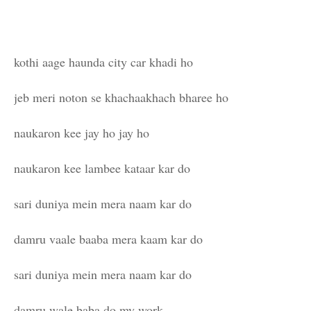
kothi aage haunda city car khadi ho
jeb meri noton se khachaakhach bharee ho
naukaron kee jay ho jay ho
naukaron kee lambee kataar kar do
sari duniya mein mera naam kar do
damru vaale baaba mera kaam kar do
sari duniya mein mera naam kar do
damru wale baba do my work