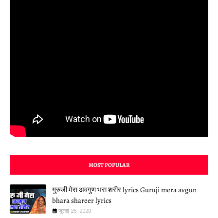
MOST POPULAR
गुरुजी मेरा अवगुण भरा शरीर lyrics Guruji mera avgun
bhara shareer lyrics
जुलाई 25, 2020