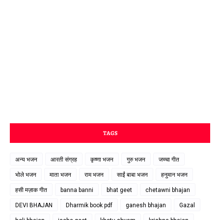
TAGS
अन्य भजन
आरती संग्रह
कृष्णा भजन
गुरु भजन
जच्चा गीत
भोले भजन
माता भजन
राम भजन
साईं बाबा भजन
हनुमान भजन
हसी मज़ाक गीत
banna banni
bhat geet
chetawni bhajan
DEVI BHAJAN
Dharmik book pdf
ganesh bhajan
Gazal