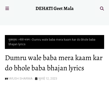
DEHATI Geet Mala
मुख्यपृष्ठ
भोले भजन
Dumru wale baba mera kaam kar do bhole baba
bhajan lyrics
Dumru wale baba mera kaam kar
do bhole baba bhajan lyrics
AYUSH SHARMA
जुलाई 12, 2023