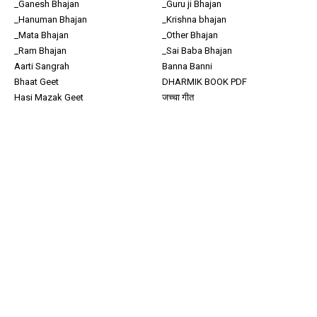
_Ganesh Bhajan
_Guru ji Bhajan
_Hanuman Bhajan
_Krishna bhajan
_Mata Bhajan
_Other Bhajan
_Ram Bhajan
_Sai Baba Bhajan
Aarti Sangrah
Banna Banni
Bhaat Geet
DHARMIK BOOK PDF
Hasi Mazak Geet
जच्चा गीत