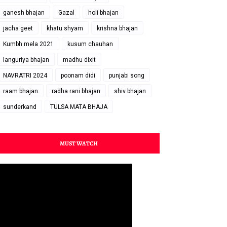
ganesh bhajan
Gazal
holi bhajan
jacha geet
khatu shyam
krishna bhajan
Kumbh mela 2021
kusum chauhan
languriya bhajan
madhu dixit
NAVRATRI 2024
poonam didi
punjabi song
raam bhajan
radha rani bhajan
shiv bhajan
sunderkand
TULSA MATA BHAJA
MUST WATCH