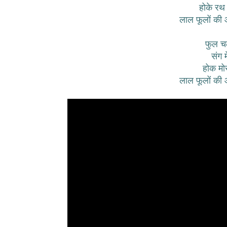
होके रथ प
लाल फूलों की आई
फुल चढ
संग 
होक मोर 
लाल फूलों की आई