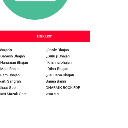
LINK LIST
Bhajan's
_Bhole Bhajan
_Ganesh Bhajan
_Guru ji Bhajan
_Hanuman Bhajan
_Krishna bhajan
_Mata Bhajan
_Other Bhajan
_Ram Bhajan
_Sai Baba Bhajan
Aarti Sangrah
Banna Banni
Bhaat Geet
DHARMIK BOOK PDF
Hasi Mazak Geet
जच्चा गीत