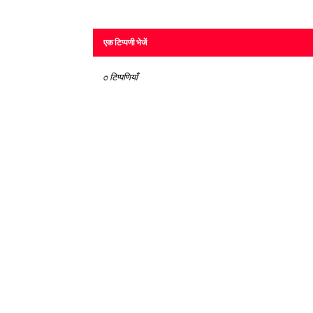
एक टिप्पणी भेजें
0 टिप्पणियाँ