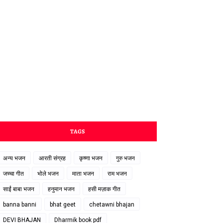
TAGS
अन्य भजन
आरती संग्रह
कृष्णा भजन
गुरु भजन
जच्चा गीत
भोले भजन
माता भजन
राम भजन
साईं बाबा भजन
हनुमान भजन
हसी मज़ाक गीत
banna banni
bhat geet
chetawni bhajan
DEVI BHAJAN
Dharmik book pdf