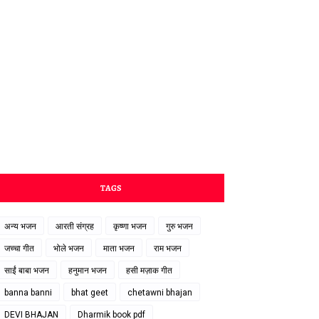
TAGS
अन्य भजन
आरती संग्रह
कृष्णा भजन
गुरु भजन
जच्चा गीत
भोले भजन
माता भजन
राम भजन
साईं बाबा भजन
हनुमान भजन
हसी मज़ाक गीत
banna banni
bhat geet
chetawni bhajan
DEVI BHAJAN
Dharmik book pdf