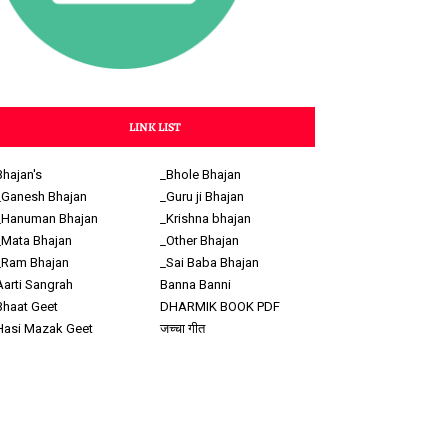
LINK LIST
Bhajan's
_Bhole Bhajan
_Ganesh Bhajan
_Guru ji Bhajan
_Hanuman Bhajan
_Krishna bhajan
_Mata Bhajan
_Other Bhajan
_Ram Bhajan
_Sai Baba Bhajan
Aarti Sangrah
Banna Banni
Bhaat Geet
DHARMIK BOOK PDF
Hasi Mazak Geet
जच्चा गीत