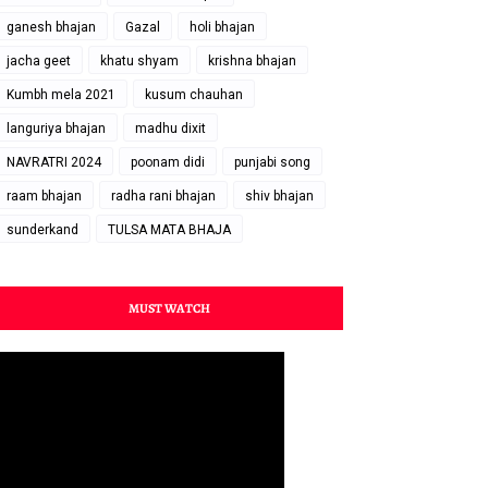
ganesh bhajan
Gazal
holi bhajan
jacha geet
khatu shyam
krishna bhajan
Kumbh mela 2021
kusum chauhan
languriya bhajan
madhu dixit
NAVRATRI 2024
poonam didi
punjabi song
raam bhajan
radha rani bhajan
shiv bhajan
sunderkand
TULSA MATA BHAJA
MUST WATCH