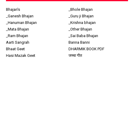
Bhajan's
_Bhole Bhajan
_Ganesh Bhajan
_Guru ji Bhajan
_Hanuman Bhajan
_Krishna bhajan
_Mata Bhajan
_Other Bhajan
_Ram Bhajan
_Sai Baba Bhajan
Aarti Sangrah
Banna Banni
Bhaat Geet
DHARMIK BOOK PDF
Hasi Mazak Geet
जच्चा गीत