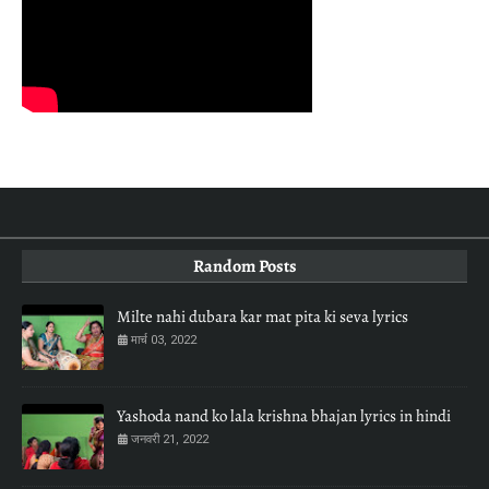
Random Posts
Milte nahi dubara kar mat pita ki seva lyrics
मार्च 03, 2022
Yashoda nand ko lala krishna bhajan lyrics in hindi
जनवरी 21, 2022