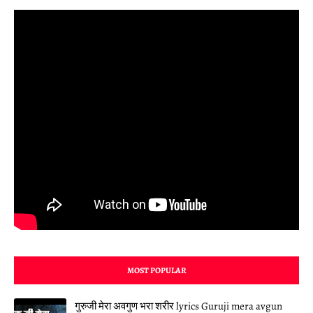
MOST POPULAR
गुरुजी मेरा अवगुण भरा शरीर lyrics Guruji mera avgun