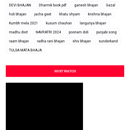
DEVI BHAJAN
Dharmik book pdf
ganesh bhajan
Gazal
holi bhajan
jacha geet
khatu shyam
krishna bhajan
Kumbh mela 2021
kusum chauhan
languriya bhajan
madhu dixit
NAVRATRI 2024
poonam didi
punjabi song
raam bhajan
radha rani bhajan
shiv bhajan
sunderkand
TULSA MATA BHAJA
MUST WATCH