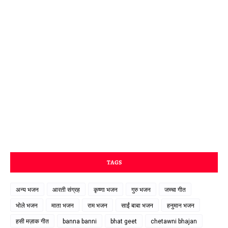
TAGS
अन्य भजन
आरती संग्रह
कृष्णा भजन
गुरु भजन
जच्चा गीत
भोले भजन
माता भजन
राम भजन
साईं बाबा भजन
हनुमान भजन
हसी मज़ाक गीत
banna banni
bhat geet
chetawni bhajan